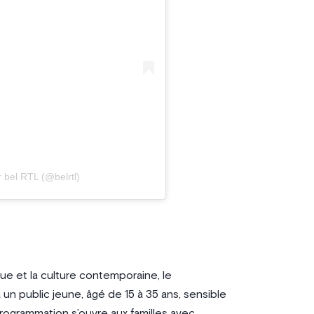
 bel RTL (@belrtl)
ue et la culture contemporaine, le
 un public jeune, âgé de 15 à 35 ans, sensible
programmation s’ouvre aux familles avec