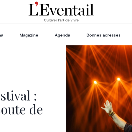
ha
Magazine
Agenda
Bonnes adresses
oration
Voyage, Évasion & Escapade
s
ssoires
in
tival :
coute de