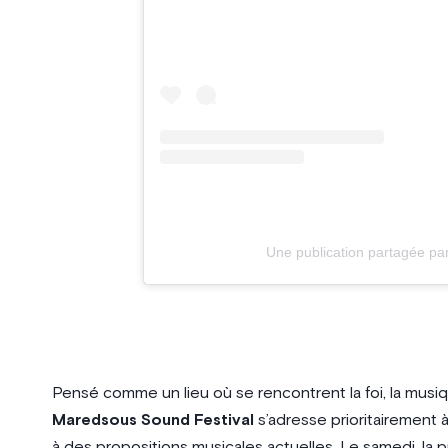
Une publication partagée par
Pensé comme un lieu où se rencontrent la foi, la musiq
Maredsous Sound Festival
s’adresse prioritairement à
à des propositions musicales actuelles. Le samedi, la 