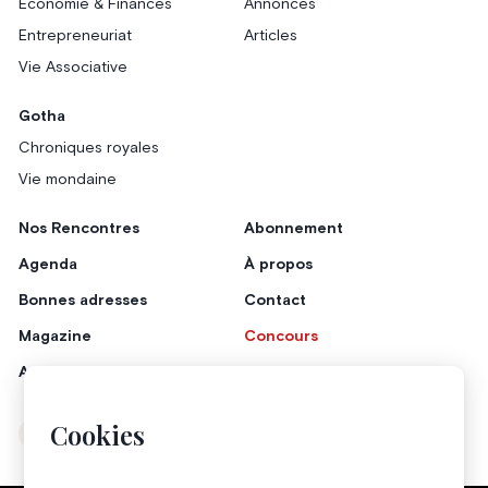
Économie & Finances
Annonces
Entrepreneuriat
Articles
Vie Associative
Gotha
Chroniques royales
Vie mondaine
Nos Rencontres
Abonnement
Agenda
À propos
Bonnes adresses
Contact
Magazine
Concours
Annonceurs
Cookies
Instagram
Facebook