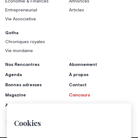
Économie & Finances
Annonces
Entrepreneuriat
Articles
Vie Associative
Gotha
Chroniques royales
Vie mondaine
Nos Rencontres
Abonnement
Agenda
À propos
Bonnes adresses
Contact
Magazine
Concours
Annonceurs
Cookies
Instagram
Facebook