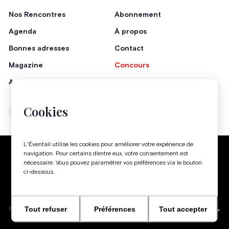
Nos Rencontres
Abonnement
Agenda
À propos
Bonnes adresses
Contact
Magazine
Concours
Annonceurs
Cookies
Instagram
Facebook
L'Éventail utilise les cookies pour améliorer votre expérience de
Politique de confidentialité
Conditions générales
navigation. Pour certains d’entre eux, votre consentement est
nécessaire. Vous pouvez paramétrer vos préférences via le bouton
Gestion des cookies
ci-dessous.
Tout refuser
Préférences
Tout accepter
WEBSITE BY
©
2026
-
TOUS DROITS RÉSERVÉS