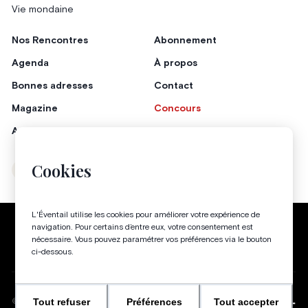
Vie mondaine
Nos Rencontres
Abonnement
Agenda
À propos
Bonnes adresses
Contact
Magazine
Concours
Annonceurs
Cookies
Instagram
Facebook
L'Éventail utilise les cookies pour améliorer votre expérience de
Politique de confidentialité
Conditions générales
navigation. Pour certains d’entre eux, votre consentement est
nécessaire. Vous pouvez paramétrer vos préférences via le bouton
Gestion des cookies
ci-dessous.
Tout refuser
Préférences
Tout accepter
WEBSITE BY
©
2026
-
TOUS DROITS RÉSERVÉS