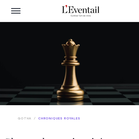
GOTHA
/
CHRONIQUES ROYALES