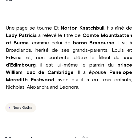
© DR
Une page se tourne Et
Norton Knatchbull
, fils aîné de
Lady Patricia
a relevé le titre de
Comte Mountbatten
of Burma
, comme celui de
baron Brabourne
. Il vit à
Broadlands, hérité de ses grands-parents, Louis et
Edwina, et, non contente d'être le filleul du
duc
d'Edimbourg
, il est lui-même le parrain du
prince
William
,
duc de Cambridge
. Il a épousé
Penelope
Meredith Eastwood
avec qui il a eu trois enfants,
Nicholas, Alexandra and Leonora.
News Gotha