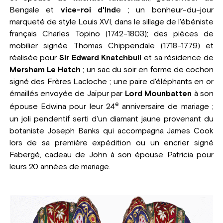
Bengale et
vice-roi d'Ind
e ; un bonheur-du-jour
marqueté de style Louis XVI, dans le sillage de l'ébéniste
français Charles Topino (1742-1803); des pièces de
mobilier signée Thomas Chippendale (1718-1779) et
réalisée pour
Sir Edward Knatchbull
et sa résidence de
Mersham Le Hatch
; un sac du soir en forme de cochon
signé des Frères Lacloche ; une paire d'éléphants en or
émaillés envoyée de Jaïpur par
Lord Mounbatten
à son
e
épouse Edwina pour leur 24
anniversaire de mariage ;
un joli pendentif serti d'un diamant jaune provenant du
botaniste Joseph Banks qui accompagna James Cook
lors de sa première expédition ou un encrier signé
Fabergé, cadeau de John à son épouse Patricia pour
leurs 20 années de mariage.