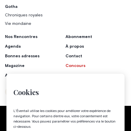
Gotha
Chroniques royales
Vie mondaine
Nos Rencontres
Abonnement
Agenda
À propos
Bonnes adresses
Contact
Magazine
Concours
Annonceurs
Cookies
Instagram
Facebook
L'Éventail utilise les cookies pour améliorer votre expérience de
Politique de confidentialité
Conditions générales
navigation. Pour certains d’entre eux, votre consentement est
nécessaire. Vous pouvez paramétrer vos préférences via le bouton
Gestion des cookies
ci-dessous.