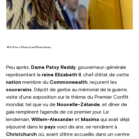
© E-Press Photo.Com/Photo News
Peu après,
Dame Patsy Reddy
, gouverneur-générale
représentant la
reine Elizabeth II
, chef d'état de cette
nation
membre du
Commonwealth
, reçurent les
souverains
. Dépôt de gerbe au mémorial de la guerre,
visite d'une exposition sur le thème du Premier Conflit
mondial, tel que vu de
Nouvelle-Zélande
, et dîner de
gala remplirent l'agenda de ce premier jour. Le
lendemain,
Willem-Alexander
et
Maxima
qui avait déjà
séjourné dans le
pays
voici dix ans, se rendirent à
Christchurch
où, avant d'être accueillis dans un centre