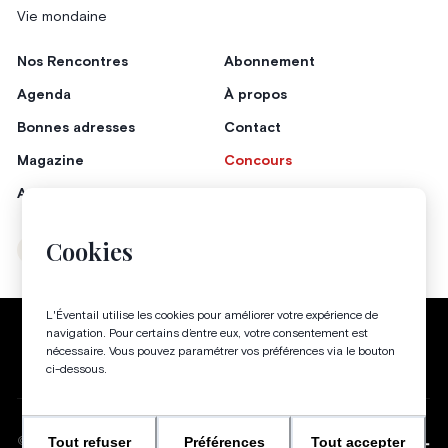
Vie mondaine
Nos Rencontres
Abonnement
Agenda
À propos
Bonnes adresses
Contact
Magazine
Concours
Annonceurs
Cookies
Instagram
Facebook
L'Éventail utilise les cookies pour améliorer votre expérience de
Politique de confidentialité
Conditions générales
navigation. Pour certains d’entre eux, votre consentement est
nécessaire. Vous pouvez paramétrer vos préférences via le bouton
Gestion des cookies
ci-dessous.
Tout refuser
Préférences
Tout accepter
WEBSITE BY
©
2026
-
TOUS DROITS RÉSERVÉS