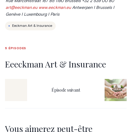
Rue Marconistraat 167 B5 1190 Brussels +32 2 539 00 80
art@eeckman.eu www.eeckman.eu
Antwerpen I Brussels I
Genève I Luxembourg I Paris
Eeckman Art & Insurance
5
ÉPISODES
Eeeckman Art & Insurance
Épisode suivant
0
2
Vous aimerez peut-être