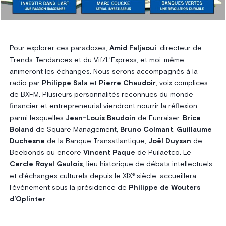
Pour explorer ces paradoxes,
Amid Faljaoui
, directeur de
Trends-Tendances et du Vif/L’Express, et moi-même
animeront les échanges. Nous serons accompagnés à la
radio par
Philippe Sala
et
Pierre Chaudoir
, voix complices
de BXFM. Plusieurs personnalités reconnues du monde
financier et entrepreneurial viendront nourrir la réflexion,
parmi lesquelles
Jean-Louis Baudoin
de Funraiser,
Brice
Boland
de Square Management,
Bruno Colmant
,
Guillaume
Duchesne
de la Banque Transatlantique,
Joël Duysan
de
Beebonds ou encore
Vincent Paque
de Puilaetco. Le
Cercle Royal Gaulois
, lieu historique de débats intellectuels
et d’échanges culturels depuis le XIXᵉ siècle, accueillera
l’événement sous la présidence de
Philippe de Wouters
d’Oplinter
.