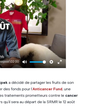
02:00
Mute
Settings
Enter
fullscreen
 Spek
a décidé de partager les fruits de son
r des fonds pour l’
Anticancer Fund
, une
 des traitements prometteurs contre le
cancer
ors qu’il sera au départ de la SRMR le 12 août