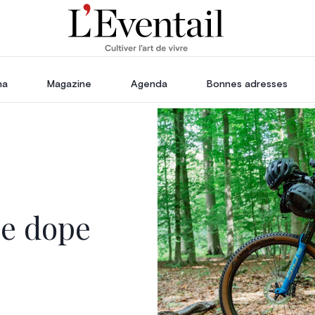
ha
Magazine
Agenda
Bonnes adresses
oration
Voyage, Évasion & Escapade
s
ssoires
in
se dope