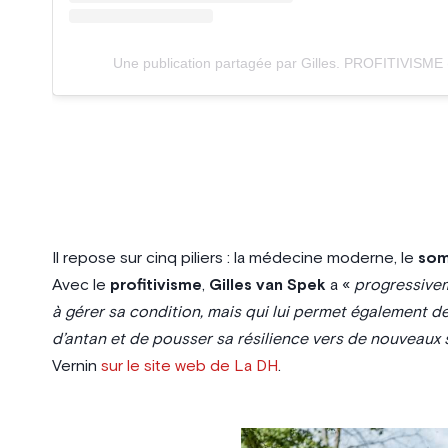
Une publication partagée par Gilles. PROFITIVISME 
Il repose sur cinq piliers : la médecine moderne, le
som
Avec le
profitivisme
,
Gilles van Spek
a «
progressivem
à gérer sa condition, mais qui lui permet également d
d’antan et de pousser sa résilience vers de nouveau
Vernin
sur le site web de La DH
.