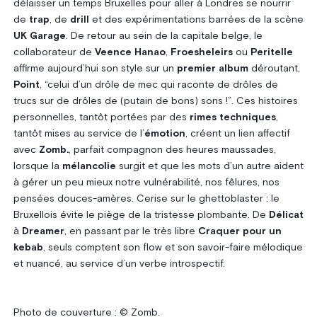
délaisser un temps Bruxelles pour aller à Londres se nourrir
de
trap
, de
drill
et des expérimentations barrées de la scène
UK Garage
. De retour au sein de la capitale belge, le
collaborateur de
Veence Hanao
,
Froesheleirs
ou
Peritelle
affirme aujourd’hui son style sur un
premier album
déroutant,
Point
, “celui d’un drôle de mec qui raconte de drôles de
trucs sur de drôles de (putain de bons) sons !”. Ces histoires
personnelles, tantôt portées par des
rimes techniques
,
tantôt mises au service de l’
émotion
, créent un lien affectif
avec
Zomb.
, parfait compagnon des heures maussades,
lorsque la
mélancolie
surgit et que les mots d’un autre aident
à gérer un peu mieux notre vulnérabilité, nos fêlures, nos
pensées douces-amères. Cerise sur le ghettoblaster : le
Bruxellois évite le piège de la tristesse plombante. De
Délicat
à
Dreamer
, en passant par le très libre
Craquer pour un
kebab
, seuls comptent son ﬂow et son savoir-faire mélodique
et nuancé, au service d’un verbe introspectif.
Photo de couverture : © Zomb.