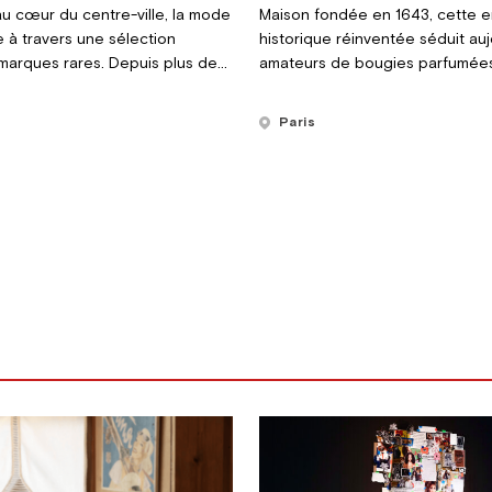
au cœur du centre-ville, la mode
Maison fondée en 1643, cette 
 à travers une sélection
historique réinventée séduit auj
marques rares. Depuis plus de
amateurs de bougies parfumée
 cette boutique devenue
ses créations raffinées au succ
séduit par le regard affûté de sa
intemporel.
s
Paris
et ses pièces souvent
ailleurs à Bruxelles.