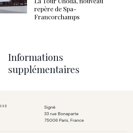
La Tour Uhoda, nouveau
repère de Spa-
Francorchamps
Informations
supplémentaires
SSE
Signé
33 rue Bonaparte
75006 Paris, France