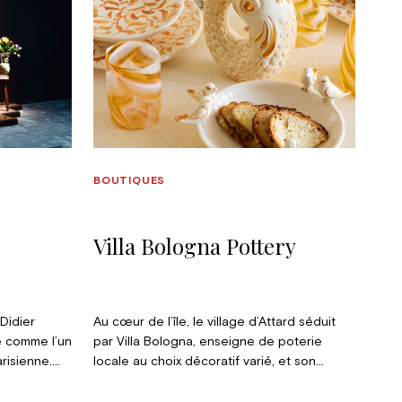
BOUTIQUES
Villa Bologna Pottery
 Didier
Au cœur de l’île, le village d’Attard séduit
se comme l’un
par Villa Bologna, enseigne de poterie
risienne.
locale au choix décoratif varié, et son
e patrimoine
restaurant voisin pour un déjeuner
laire
recommandé.