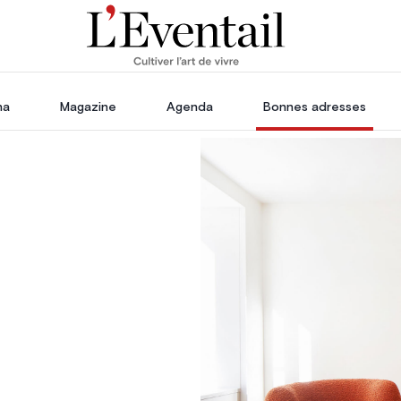
ha
Magazine
Agenda
Bonnes adresses
oration
Voyage, Évasion & Escapade
s
ssoires
in