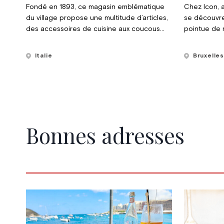
Fondé en 1893, ce magasin emblématique
Chez Icon, 
du village propose une multitude d’articles,
se découvre
des accessoires de cuisine aux coucous
pointue de 
suisses, sans oublier des savons au charme
quinze ans,
rétro inspiré du Cortina des années 1950.
institution 
Italie
Bruxelle
fondatrice 
introuvables 
Bonnes adresses