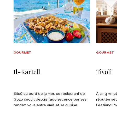
GOURMET
GOURMET
Il-Kartell
Tivoli
Situé au bord de la mer, ce restaurant de
À cinq minu
Gozo séduit depuis l’adolescence par ses
réputée sédu
rendez-vous entre amis et sa cuisine
Graziano Pre
fraîche : poisson du jour, calamars grillés,
délicieux e
poulpe au vin blanc, pâtes maison ou risotto
locale.