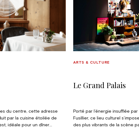
ARTS & CULTURE
Le Grand Palais
tes du centre, cette adresse
Porté par l’énergie insufflée par
it par la cuisine étoilée de
Fusillier, ce lieu culturel s’impo
st, idéale pour un dîner
des plus vibrants de la scène pa
t élégant dans une ambiance
Entre dialogues audacieux entr
et création contemporaine de C