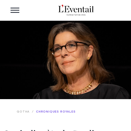
GOTHA
/
CHRONIQUES ROYALES