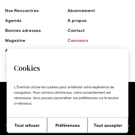
Nos Rencontres
Abonnement
Agenda
À propos
Bonnes adresses
Contact
Magazine
Concours
Annonceurs
Cookies
Instagram
Facebook
L'Éventail utilise les cookies pour améliorer votre expérience de
Politique de confidentialité
Conditions générales
navigation. Pour certains d’entre eux, votre consentement est
nécessaire. Vous pouvez paramétrer vos préférences via le bouton
Gestion des cookies
ci-dessous.
Tout refuser
Préférences
Tout accepter
WEBSITE BY
©
2026
-
TOUS DROITS RÉSERVÉS