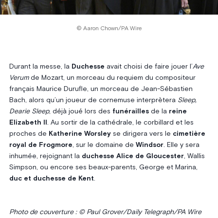
© Aaron Chown/PA Wire
Durant la messe, la
Duchesse
avait choisi de faire jouer l’
Ave
Verum
de Mozart, un morceau du requiem du compositeur
français Maurice Durufle, un morceau de Jean-Sébastien
Bach, alors qu’un joueur de cornemuse interprètera
Sleep,
Dearie Sleep
, déjà joué lors des
funérailles
de la
reine
Elizabeth II
. Au sortir de la cathédrale, le corbillard et les
proches de
Katherine Worsley
se dirigera vers le
cimetière
royal de Frogmore
, sur le domaine de
Windsor
. Elle y sera
inhumée, rejoignant la
duchesse Alice de Gloucester
, Wallis
Simpson, ou encore ses beaux-parents, George et Marina,
duc et duchesse de Kent
.
Photo de couverture : © Paul Grover/Daily Telegraph/PA Wire