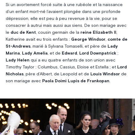
Si un avortement forcé suite à une rubéole et la naissance
d’un enfant mort-né l’avaient plongée dans une profonde
dépression, elle est peu à peu revenue à la vie, pour se
consacrer à autrui mais aussi aux siens. De son mariage avec
le
duc de Kent
, cousin germain de la
reine Elizabeth II
,
Katherine avait eu trois enfants :
George Windsor
,
comte de
St-Andrews
, marié à Sylvana Tomaselli, et père de
Lady
Marina
,
Lady Amelia
, et de
Edward
,
Lord Downpatrick
;
Lady Helen
qui a eu quatre enfants de son union avec
Timothy Taylor : Columbus, Cassius, Eloise et Estella ; et
Lord
Nicholas
, père d’Albert, de Leopold et de
Louis Windsor
de
son mariage avec
Paola Doimi Lupis de Frankopan
.