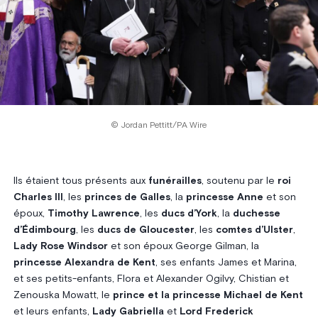
© Jordan Pettitt/PA Wire
Ils étaient tous présents aux
funérailles
, soutenu par le
roi
Charles III
, les
princes de Galles
, la
princesse Anne
et son
époux,
Timothy Lawrence
, les
ducs d’York
, la
duchesse
d’Édimbourg
, les
ducs de Gloucester
, les
comtes d’Ulster
,
Lady Rose Windsor
et son époux George Gilman, la
princesse Alexandra de Kent
, ses enfants James et Marina,
et ses petits-enfants, Flora et Alexander Ogilvy, Chistian et
Zenouska Mowatt, le
prince et la princesse Michael de Kent
et leurs enfants,
Lady Gabriella
et
Lord Frederick