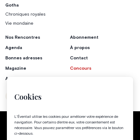
Gotha
Chroniques royales
Vie mondaine
Nos Rencontres
Abonnement
Agenda
À propos
Bonnes adresses
Contact
Magazine
Concours
Annonceurs
Cookies
Instagram
Facebook
L'Éventail utilise les cookies pour améliorer votre expérience de
Politique de confidentialité
Conditions générales
navigation. Pour certains d’entre eux, votre consentement est
nécessaire. Vous pouvez paramétrer vos préférences via le bouton
Gestion des cookies
ci-dessous.