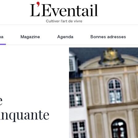
ha
Magazine
Agenda
Bonnes adresses
oration
Voyage, Évasion & Escapade
s
ssoires
in
e
inquante