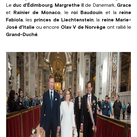
Le
duc d'Édimbourg
,
Margrethe II
de Danemark,
Grace
et
Rainier de Monaco
, le
roi Baudouin
et la
reine
Fabiola
, les
princes de Liechtenstein
, la
reine Marie-
José d'Italie
ou encore
Olav V de Norvège
ont rallié le
Grand-Duché
.