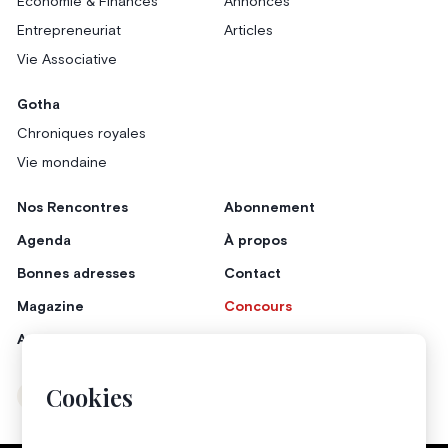
Économie & Finances
Annonces
Entrepreneuriat
Articles
Vie Associative
Gotha
Chroniques royales
Vie mondaine
Nos Rencontres
Abonnement
Agenda
À propos
Bonnes adresses
Contact
Magazine
Concours
Annonceurs
Cookies
Instagram
Facebook