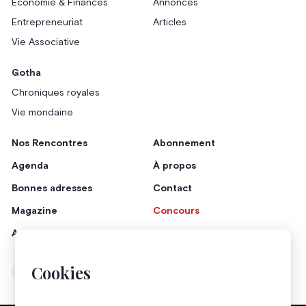
Économie & Finances
Annonces
Entrepreneuriat
Articles
Vie Associative
Gotha
Chroniques royales
Vie mondaine
Nos Rencontres
Abonnement
Agenda
À propos
Bonnes adresses
Contact
Magazine
Concours
Annonceurs
Cookies
Instagram
Facebook