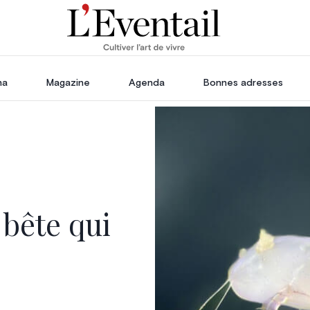
ha
Magazine
Agenda
Bonnes adresses
oration
Voyage, Évasion & Escapade
s
ssoires
in
 bête qui