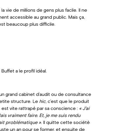
a vie de millions de gens plus facile. Il ne
ment accessible au grand public. Mais ça,
st beaucoup plus difficile.
uffet a le profil idéal.
r un grand cabinet d’audit ou de consultance
tite structure. Le
hic
, c’est que le produit
 est vite rattrapé par sa conscience :
« J’ai
is vraiment faire. Et, je me suis rendu
tait problématique »
. Il quitte cette société
juste un an pour se former, et ensuite de