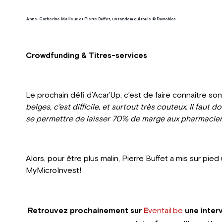
Anne-Catherine Mailleux et Pierre Buffet, un tandem qui roule © Domobios
Crowdfunding & Titres-services
Le prochain défi d’Acar’Up, c’est de faire connaitre son
belges, c’est difficile, et surtout très couteux. Il faut
se permettre de laisser 70% de marge aux pharmacie
Alors, pour être plus malin, Pierre Buffet a mis sur p
MyMicroInvest!
Retrouvez prochainement sur
E
ventail.be
une interv