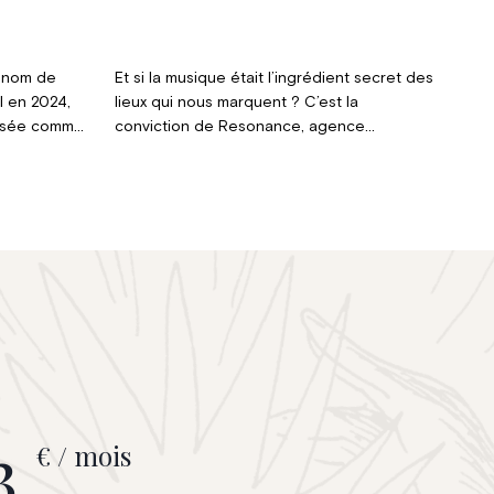
e nom de
Et si la musique était l’ingrédient secret des
l en 2024,
lieux qui nous marquent ? C’est la
posée comme
conviction de Resonance, agence
nes en
spécialisée dans le design sonore, qui
forme de
accompagne hôtels, restaurants et maisons
 désormais
de luxe dans la quête d’une expérience
avers le
sensorielle complète.
3
€ / mois