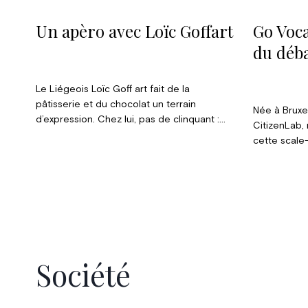
Un apèro avec Loïc Goffart
Go Voca
du déb
Le Liégeois Loïc Goff art fait de la
pâtisserie et du chocolat un terrain
Née à Bruxe
d’expression. Chez lui, pas de clinquant :
CitizenLab,
chaque bouchée vise juste, avec l’idée de
cette scale
“faire vibrer le goût avant tout”.
l’une des r
matière de 
participati
plus de 500
monde.
Société