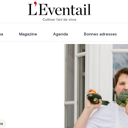
ha
Magazine
Agenda
Bonnes adresses
oration
Voyage, Évasion & Escapade
s
ssoires
in
té