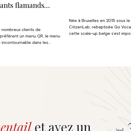
rants flamands
ent d’investir dans
er
Née à Bruxelles en 2015 sous l
CitizenLab, rebaptisée Go Voca
 nombreux clients de
cette scale-up belge s’est im
 préfèrent un menu QR, le menu
l’une des références européen
e incontournable dans les
matière de civic tech. Sa plate
 belges. La meilleure approche
participation citoyenne équipe
ombiner les deux : le QR pour la
plus de 500 gouvernements à tr
a praticité, mais le papier pour
monde.
et l’upselling. Dans cet article,
nons notamment pourquoi les
ques continuent d’offrir une
ptimale dans l’univers de la
et du fine dining.
entail
et ayez un
àpd