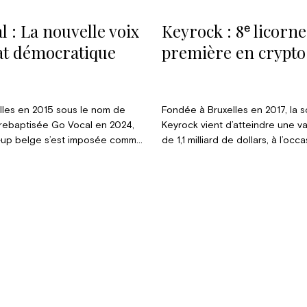
l : La nouvelle voix
Keyrock : 8ᵉ licorne
at démocratique
première en crypto
lles en 2015 sous le nom de
Fondée à Bruxelles en 2017, la 
 rebaptisée Go Vocal en 2024,
Keyrock vient d’atteindre une va
-up belge s’est imposée comme
de 1,1 milliard de dollars, à l’occ
éférences européennes en
levée de fonds menée par la b
civic tech. Sa plateforme de
britannique Standard Chartered.
on citoyenne équipe désormais
devient ainsi la 8ᵉ licorne belge 
 gouvernements à travers le
première issue de la crypto-fin
Rencontre avec son cofondate
Kevin de Patoul.