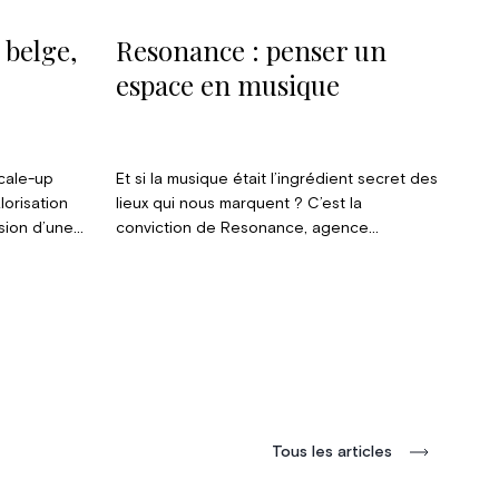
 belge,
Resonance : penser un
espace en musique
scale-up
Et si la musique était l’ingrédient secret des
lorisation
lieux qui nous marquent ? C’est la
asion d’une
conviction de Resonance, agence
anque
spécialisée dans le design sonore, qui
 Elle
accompagne hôtels, restaurants et maisons
et la toute
de luxe dans la quête d’une expérience
ance.
sensorielle complète.
ur et CEO
Tous les articles