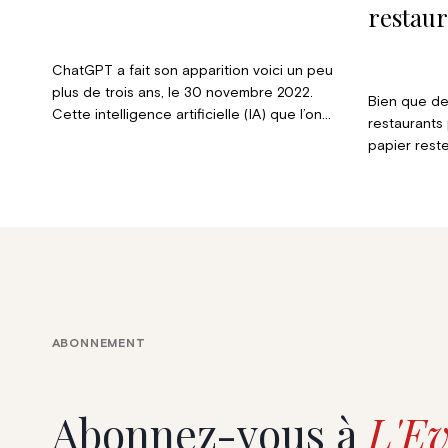
restau
continu
le papi
ChatGPT a fait son apparition voici un peu
plus de trois ans, le 30 novembre 2022.
Bien que de
Cette intelligence artificielle (IA) que l’on
restaurants
considère comme la quatrième révolution
papier rest
industrielle, est en train de bouleverser le
restaurants
monde du travail. On n’en connaît pas
consiste à c
encore toutes les conséquences à long
rapidité et l
terme – destruction ou création d’emplois ?
l’expérience 
Mais il y a de quoi s’inquiéter…
nous exami
menus physi
expérience o
gastronomie 
ABONNEMENT
Abonnez-vous à
L'Ev