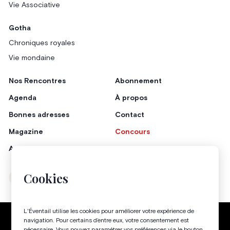
Vie Associative
Gotha
Chroniques royales
Vie mondaine
Nos Rencontres
Abonnement
Agenda
À propos
Bonnes adresses
Contact
Magazine
Concours
Annonceurs
Cookies
Instagram
Facebook
L'Éventail utilise les cookies pour améliorer votre expérience de
Politique de confidentialité
Conditions générales
navigation. Pour certains d’entre eux, votre consentement est