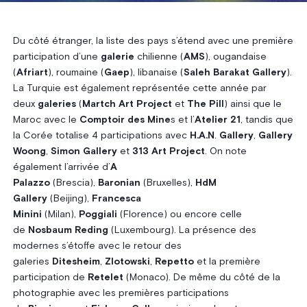
Du côté étranger, la liste des pays s’étend avec une première
participation d’une
galerie
chilienne (
AMS
), ougandaise
(
Afriart
), roumaine (
Gaep
), libanaise (
Saleh Barakat Gallery
).
La Turquie est également représentée cette année par
deux
galeries
(
Martch Art Project
et
The Pill
) ainsi que le
Maroc avec le
Comptoir des Mine
s et l’
Atelier 21
, tandis que
la Corée totalise 4 participations avec
H.A.N
.
Gallery
,
Gallery
Woong
,
Simon Gallery
et
313 Art Project
. On note
également l’arrivée d’
A
Palazzo
(Brescia),
Baronian
(Bruxelles),
HdM
Gallery
(Beijing),
Francesca
Minini
(Milan),
Poggiali
(Florence) ou encore celle
de
Nosbaum Reding
(Luxembourg). La présence des
modernes s’étoffe avec le retour des
galeries
Ditesheim
,
Zlotowski
,
Repetto
et la première
participation de
Retelet
(Monaco). De même du côté de la
photographie avec les premières participations