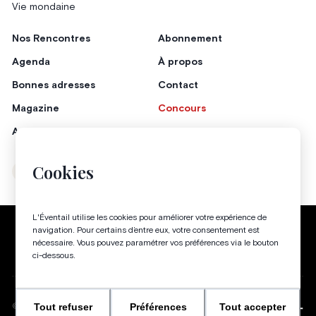
Vie mondaine
Nos Rencontres
Abonnement
Agenda
À propos
Bonnes adresses
Contact
Magazine
Concours
Annonceurs
Cookies
Instagram
Facebook
L'Éventail utilise les cookies pour améliorer votre expérience de
Politique de confidentialité
Conditions générales
navigation. Pour certains d’entre eux, votre consentement est
nécessaire. Vous pouvez paramétrer vos préférences via le bouton
Gestion des cookies
ci-dessous.
Tout refuser
Préférences
Tout accepter
WEBSITE BY
©
2026
-
TOUS DROITS RÉSERVÉS