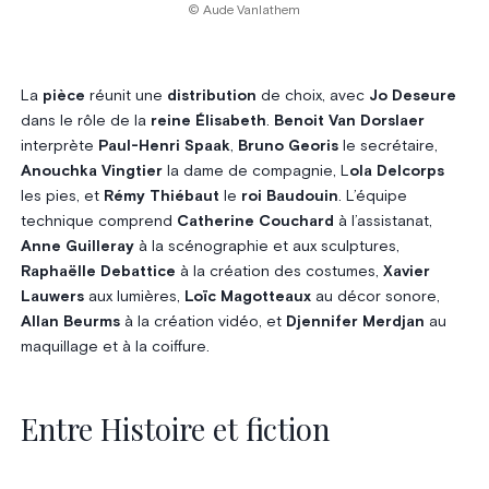
© Aude Vanlathem
La
pièce
réunit une
distribution
de choix, avec
Jo Deseure
dans le rôle de la
reine Élisabeth
.
Benoit Van Dorslaer
interprète
Paul-Henri Spaak
,
Bruno Georis
le secrétaire,
Anouchka Vingtier
la dame de compagnie, L
ola Delcorps
les pies, et
Rémy Thiébaut
le
roi Baudouin
. L’équipe
technique comprend
Catherine Couchard
à l’assistanat,
Anne Guilleray
à la scénographie et aux sculptures,
Raphaëlle Debattice
à la création des costumes,
Xavier
Lauwers
aux lumières,
Loïc Magotteaux
au décor sonore,
Allan Beurms
à la création vidéo, et
Djennifer Merdjan
au
maquillage et à la coiffure.
Entre Histoire et fiction