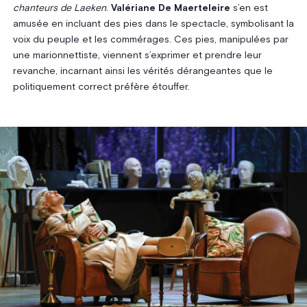
chanteurs de Laeken
.
Valériane De Maerteleire
s’en est
amusée en incluant des pies dans le spectacle, symbolisant la
voix du peuple et les commérages. Ces pies, manipulées par
une marionnettiste, viennent s’exprimer et prendre leur
revanche, incarnant ainsi les vérités dérangeantes que le
politiquement correct préfère étouffer.