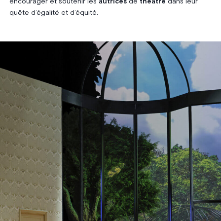
encourager et soutenir les
autrices
de
théâtre
dans leur
quête d’égalité et d’équité.