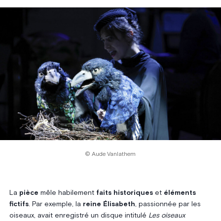
© Aude Vanlathem
La
pièce
mêle habilement
faits historiques
et
éléments
fictifs
. Par exemple, la
reine Élisabeth
, passionnée par les
oiseaux, avait enregistré un disque intitulé
Les oiseaux