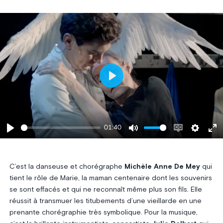
Play
01:40
Play
Mute
Enable
Settings
Ent
captions
ful
C’est la danseuse et chorégraphe
Michèle Anne De Mey
qui
tient le rôle de Marie, la maman centenaire dont les souvenirs
se sont effacés et qui ne reconnaît même plus son fils. Elle
réussit à transmuer les titubements d’une vieillarde en une
prenante chorégraphie très symbolique. Pour la musique,