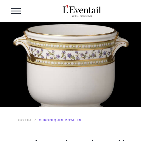
GOTHA
/
CHRONIQUES ROYALES