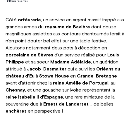
© Droits réservés
Côté
orfèvrerie
, un service en argent massif frappé aux
grandes armes du
royaume de Bavière
dont douze
magnifiques assiettes aux contours chantournés ferait à
n'en point douter bel effet sur une table festive.
Ajoutons notamment deux pots à décoction en
porcelaine de Sèvres
d'un service réalisé pour
Louis-
Philippe
et sa soeur
Madame Adélaïde
, un guéridon
attribué à
Jacob-Desmalter
qui a suivi les
Orléans du
château d'Eu
à
Stowe House
en
Grande-Bretagne
avant d'atterrir chez la
reine Amélie de Portugal
, au
Chesnay
, et une gouache sur ivoire représentant la
reine Isabelle II d'Espagne
, une rare miniature de la
souveraine due à
Ernest de Landerset
... de belles
enchères
en perspective !