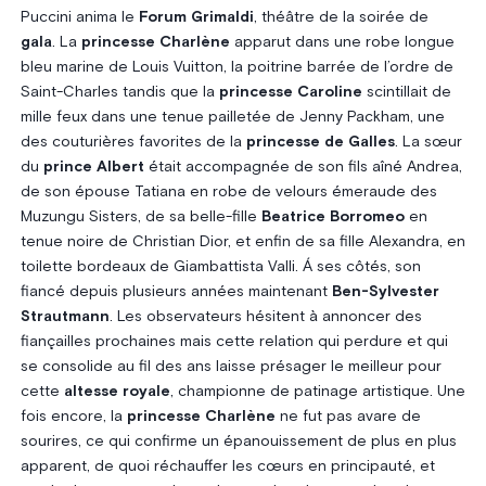
Puccini anima le
Forum Grimaldi
, théâtre de la soirée de
gala
. La
princesse Charlène
apparut dans une robe longue
bleu marine de Louis Vuitton, la poitrine barrée de l’ordre de
Saint-Charles tandis que la
princesse Caroline
scintillait de
mille feux dans une tenue pailletée de Jenny Packham, une
des couturières favorites de la
princesse de Galles
. La sœur
du
prince Albert
était accompagnée de son fils aîné Andrea,
de son épouse Tatiana en robe de velours émeraude des
Muzungu Sisters, de sa belle-fille
Beatrice Borromeo
en
tenue noire de Christian Dior, et enfin de sa fille Alexandra, en
toilette bordeaux de Giambattista Valli. Á ses côtés, son
fiancé depuis plusieurs années maintenant
Ben-Sylvester
Strautmann
. Les observateurs hésitent à annoncer des
fiançailles prochaines mais cette relation qui perdure et qui
se consolide au fil des ans laisse présager le meilleur pour
cette
altesse royale
, championne de patinage artistique. Une
fois encore, la
princesse Charlène
ne fut pas avare de
sourires, ce qui confirme un épanouissement de plus en plus
apparent, de quoi réchauffer les cœurs en principauté, et