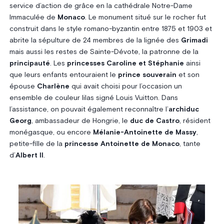
service d’action de grâce en la cathédrale Notre-Dame
Immaculée de
Monaco
. Le monument situé sur le rocher fut
construit dans le style romano-byzantin entre 1875 et 1903 et
abrite la sépulture de 24 membres de la lignée des
Grimadi
mais aussi les restes de Sainte-Dévote, la patronne de la
principauté
. Les
princesses Caroline et Stéphanie
ainsi
que leurs enfants entouraient le
prince souverain
et son
épouse
Charlène
qui avait choisi pour l’occasion un
ensemble de couleur lilas signé Louis Vuitton. Dans
l’assistance, on pouvait également reconnaître l’
archiduc
Georg
, ambassadeur de Hongrie, le
duc de Castro
, résident
monégasque, ou encore
Mélanie-Antoinette de Massy
,
petite-fille de la
princesse Antoinette de Monaco
, tante
d’
Albert II
.