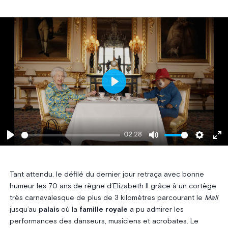
Play
02:28
Play
Mute
Settings
Ent
ful
Tant attendu, le défilé du dernier jour retraça avec bonne
humeur les 70 ans de règne d’Elizabeth II grâce à un cortège
très carnavalesque de plus de 3 kilomètres parcourant le
Mall
jusqu’au
palais
où la
famille royale
a pu admirer les
performances des danseurs, musiciens et acrobates. Le