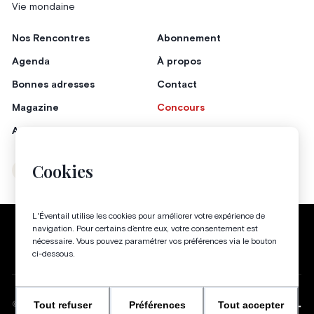
Vie mondaine
Nos Rencontres
Abonnement
Agenda
À propos
Bonnes adresses
Contact
Magazine
Concours
Annonceurs
Cookies
Instagram
Facebook
L'Éventail utilise les cookies pour améliorer votre expérience de
Politique de confidentialité
Conditions générales
navigation. Pour certains d’entre eux, votre consentement est
nécessaire. Vous pouvez paramétrer vos préférences via le bouton
Gestion des cookies
ci-dessous.
Tout refuser
Préférences
Tout accepter
WEBSITE BY
©
2026
-
TOUS DROITS RÉSERVÉS