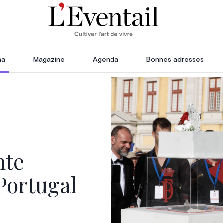
ha
Magazine
Agenda
Bonnes adresses
oration
Voyage, Évasion & Escapade
s
ssoires
in
nte
Portugal