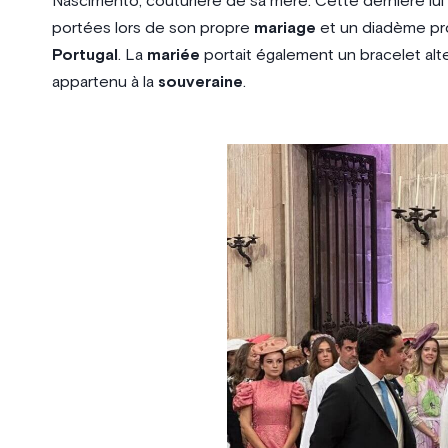
Nascimento, couturière de sa mère. Cette dernière lui a
portées lors de son propre
mariage
et un diadème pro
Portugal
. La
mariée
portait également un bracelet alte
appartenu à la
souveraine
.