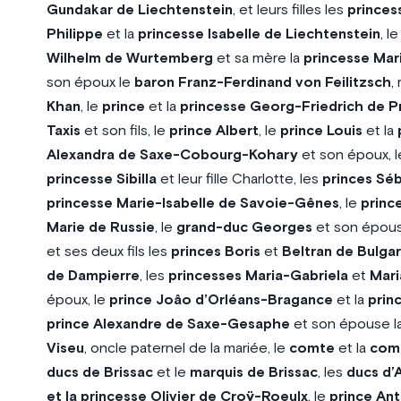
Gundakar de Liechtenstein
, et leurs filles les
princes
Philippe
et la
princesse Isabelle de Liechtenstein
, l
Wilhelm de Wurtemberg
et sa mère la
princesse Mar
son époux le
baron Franz-Ferdinand von Feilitzsch
,
Khan
, le
prince
et la
princesse Georg-Friedrich de P
Taxis
et son fils, le
prince Albert
, le
prince Louis
et la
Alexandra de Saxe-Cobourg-Kohary
et son époux, 
princesse Sibilla
et leur fille Charlotte, les
princes Sé
princesse Marie-Isabelle de Savoie-Gênes
, le
princ
Marie de Russie
, le
grand-duc Georges
et son épouse
et ses deux fils les
princes Boris
et
Beltran de Bulgar
de Dampierre
, les
princesses Maria-Gabriela
et
Mari
époux, le
prince Joâo d’Orléans-Bragance
et la
prin
prince Alexandre de Saxe-Gesaphe
et son épouse l
Viseu
, oncle paternel de la mariée, le
comte
et la
comt
ducs de Brissac
et le
marquis de Brissac
, les
ducs d’
et la princesse Olivier de Croÿ-Roeulx
, le
prince An