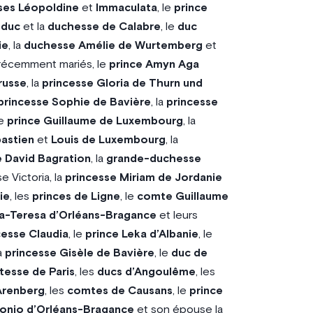
ses Léopoldine
et
Immaculata
, le
prince
e
duc
et la
duchesse de Calabre
, le
duc
ie
, la
duchesse Amélie de Wurtemberg
et
 récemment mariés, le
prince Amyn Aga
russe
, la
princesse Gloria de Thurn und
princesse Sophie de Bavière
, la
princesse
le
prince Guillaume de Luxembourg
, la
bastien
et
Louis de Luxembourg
, la
e David Bagration
, la
grande-duchesse
 Victoria, la
princesse Miriam de Jordanie
ie
, les
princes de Ligne
, le
comte Guillaume
a-Teresa d’Orléans-Bragance
et leurs
cesse Claudia
, le
prince Leka d’Albanie
, le
a
princesse Gisèle de Bavière
, le
duc de
esse de Paris
, les
ducs d’Angoulême
, les
Arenberg
, les
comtes de Causans
, le
prince
tonio d’Orléans-Bragance
et son épouse la