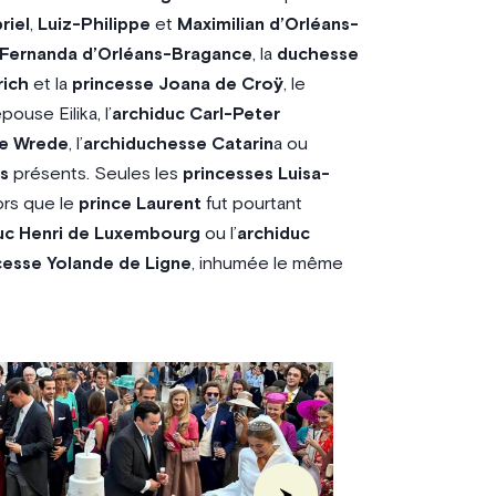
riel
,
Luiz-Philippe
et
Maximilian d’Orléans-
Fernanda d’Orléans-Bragance
, la
duchesse
rich
et la
princesse Joana de Croÿ
, le
ouse Eilika, l’
archiduc Carl-Peter
de Wrede
, l’
archiduchesse Catarin
a ou
s
présents. Seules les
princesses Luisa-
ors que le
prince Laurent
fut pourtant
uc Henri de Luxembourg
ou l’
archiduc
cesse Yolande de Ligne
, inhumée le même