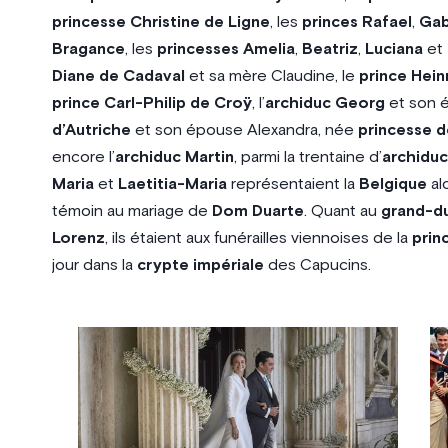
princesse Christine de Ligne
, les
princes Rafael
,
Gab
Bragance
, les
princesses Amelia
,
Beatriz
,
Luciana
et
Diane de Cadaval
et sa mère Claudine, le
prince Hein
prince Carl-Philip de Croÿ
, l’
archiduc Georg
et son ép
d’Autriche
et son épouse Alexandra, née
princesse 
encore l’
archiduc Martin
, parmi la trentaine d’
archiduc
Maria
et
Laetitia-Maria
représentaient la
Belgique
al
témoin au mariage de
Dom Duarte
. Quant au
grand-d
Lorenz
, ils étaient aux funérailles viennoises de la
prin
jour dans la
crypte impériale
des Capucins.