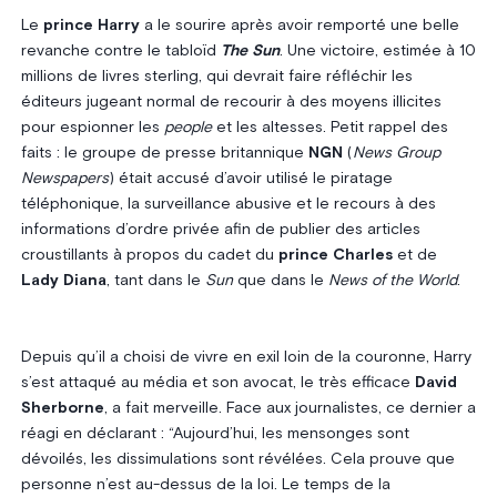
Le
prince Harry
a le sourire après avoir remporté une belle
revanche contre le tabloïd
The Sun
. Une victoire, estimée à 10
millions de livres sterling, qui devrait faire réfléchir les
éditeurs jugeant normal de recourir à des moyens illicites
pour espionner les
people
et les altesses. Petit rappel des
faits : le groupe de presse britannique
NGN
(
News Group
Newspapers
) était accusé d’avoir utilisé le piratage
téléphonique, la surveillance abusive et le recours à des
informations d’ordre privée afin de publier des articles
croustillants à propos du cadet du
prince Charles
et de
Lady Diana
, tant dans le
Sun
que dans le
News of the World
.
Depuis qu’il a choisi de vivre en exil loin de la couronne, Harry
s’est attaqué au média et son avocat, le très efficace
David
Sherborne
, a fait merveille. Face aux journalistes, ce dernier a
réagi en déclarant : “Aujourd’hui, les mensonges sont
dévoilés, les dissimulations sont révélées. Cela prouve que
personne n’est au-dessus de la loi. Le temps de la