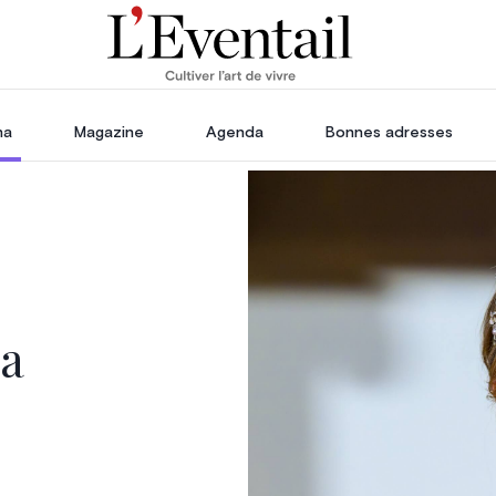
ha
Magazine
Agenda
Bonnes adresses
oration
Voyage, Évasion & Escapade
s
ssoires
in
ma