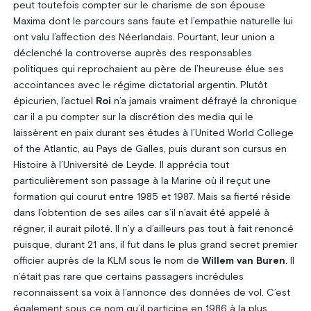
peut toutefois compter sur le charisme de son épouse
Maxima dont le parcours sans faute et l’empathie naturelle lui
ont valu l’affection des Néerlandais. Pourtant, leur union a
déclenché la controverse auprès des responsables
politiques qui reprochaient au père de l’heureuse élue ses
accointances avec le régime dictatorial argentin. Plutôt
épicurien, l’actuel
Roi
n’a jamais vraiment défrayé la chronique
car il a pu compter sur la discrétion des media qui le
laissèrent en paix durant ses études à l’United World College
of the Atlantic, au Pays de Galles, puis durant son cursus en
Histoire à l’Université de Leyde. Il apprécia tout
particulièrement son passage à la Marine où il reçut une
formation qui courut entre 1985 et 1987. Mais sa fierté réside
dans l’obtention de ses ailes car s’il n’avait été appelé à
régner, il aurait piloté. Il n’y a d’ailleurs pas tout à fait renoncé
puisque, durant 21 ans, il fut dans le plus grand secret premier
officier auprès de la KLM sous le nom de
Willem van Buren
. Il
n’était pas rare que certains passagers incrédules
reconnaissent sa voix à l’annonce des données de vol.
C’est
également sous ce nom qu’il participe en 1986 à la plus