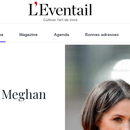
ha
Magazine
Agenda
Bonnes adresses
oration
Voyage, Évasion & Escapade
s
ssoires
in
r Meghan