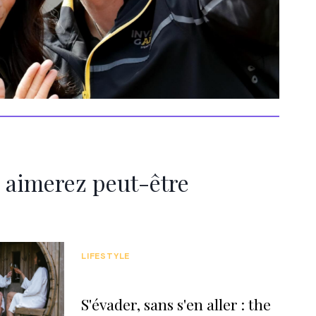
 aimerez peut-être
LIFESTYLE
S'évader, sans s'en aller : the