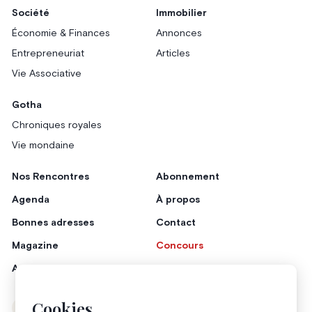
Société
Immobilier
Économie & Finances
Annonces
Entrepreneuriat
Articles
Vie Associative
Gotha
Chroniques royales
Vie mondaine
Nos Rencontres
Abonnement
Agenda
À propos
Bonnes adresses
Contact
Magazine
Concours
Annonceurs
Cookies
Instagram
Facebook