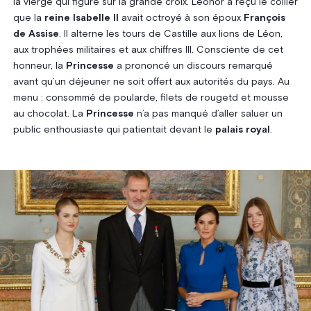
la vierge qui figure sur la grande croix. Leonor a reçu le collier
que la
reine Isabelle II
avait octroyé à son époux
François
de Assise
. Il alterne les tours de Castille aux lions de Léon,
aux trophées militaires et aux chiffres III. Consciente de cet
honneur, la
Princesse
a prononcé un discours remarqué
avant qu’un déjeuner ne soit offert aux autorités du pays. Au
menu : consommé de poularde, filets de rougetd et mousse
au chocolat. La
Princesse
n’a pas manqué d’aller saluer un
public enthousiaste qui patientait devant le
palais royal
.