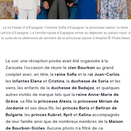
Le roi Felipe VI d'Espagne, l'infante Sofia d'Espagne, la princesse Leonor, la reine
Letizia d'Espagne. La famille royale d'Espagne arrive au déjeuner au palais royal, à
la suite de la cérémonie de serment de la princesse Leonor à Madrid © Photo News
Le soir, une réception privée avait été organisée à la
Zarzuela, l’occasion de réunir le
clan Bourbon
au grand
complet avec, en tête, la
reine Sofia
et le r
oi Juan-Carlos
,
les
infantes Elena
et
Cristina
, la
duchesse de Soria
et les
siens, les enfants de la
duchesse de Badajoz
, et quelques
autres invités de marque tels que la
reine Anne-Marie de
Grèce
, sa fille la
princesse Alexia
, la
princesse Miriam de
Jordanie
et ses deux fils, les
princes Boris
et
Beltran de
Bulgarie
, les
princes Kubrat
,
Kyril
et
Kalina
accompagnés
de leur famille ainsi que de nombreux membres de la
Maison
de Bourbon-Siciles
. Aucune photo n’a filtré de ce