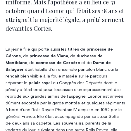
uniforme. Mais l’apothéose a eu lieu ce 31
octobre quand Leonor qui fêtait ses 18 ans et
atteignait la majorité légale, a prêté serment
devant les Cortes.
La jeune fille qui porte aussi les
titres
de
princesse de
Gérone
, de
princesse de Viana
, de
duchesse de
Montblanc
, de
comtesse de Cerbère
et de
Dame de
Balaguer
était habillé d’un ensemble pantalon blanc qui la
rendait bien visible à la foule massée sur le parcours
séparant le
palais royal
du Congrès des Députés dont le
péristyle était orné pour l’occasion d’un impressionnant dais
rebrodé aux grandes armes de l’Espagne. Leonor est arrivée
dûment escortée par la garde montée et quelques régiments
à bord d’une Rolls Royce Phantom IV acquise en 1952 par le
général Franco. Elle était accompagnée par sa sœur Sofia,
de deux ans sa cadette. Les
souverains
, parents de la
vedette du jour, suivaient dans une autre Rolls Royce, elle