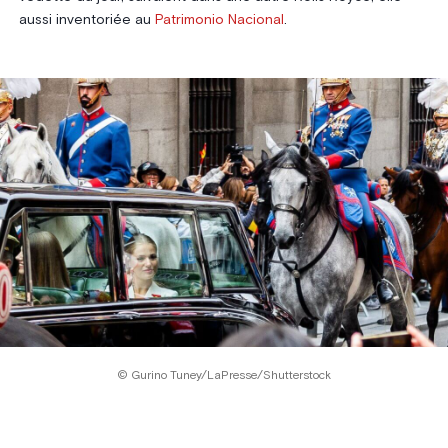
aussi inventoriée au
Patrimonio Nacional
.
© Gurino Tuney/LaPresse/Shutterstock