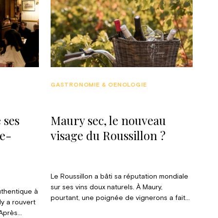
GASTRONOMIE & OENOLOGIE
 ses
Maury sec, le nouveau
de-
visage du Roussillon ?
Le Roussillon a bâti sa réputation mondiale
sur ses vins doux naturels. À Maury,
authentique à
pourtant, une poignée de vignerons a fait
 a rouvert
le pari inverse, celui du rouge sec, sans
 Après