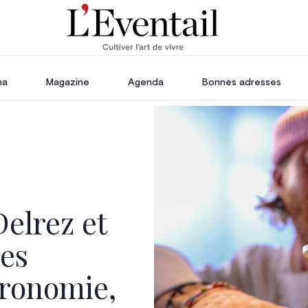
ha
Magazine
Agenda
Bonnes adresses
oration
Voyage, Évasion & Escapade
s
ssoires
in
Delrez et
les
tronomie,