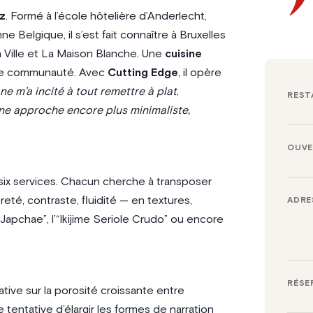
z
. Formé à l’école hôtelière d’Anderlecht,
 Belgique, il s’est fait connaître à Bruxelles
 Ville et La Maison Blanche. Une
cuisine
dèle communauté. Avec
Cutting Edge
, il opère
e m’a incité à tout remettre à plat
,
REST
une approche encore plus minimaliste,
OUVE
e six services. Chacun cherche à transposer
té, contraste, fluidité — en textures,
ADRE
apchae”, l’“Ikijime Seriole Crudo” ou encore
RÉSE
ative sur la porosité croissante entre
 tentative d’élargir les formes de narration