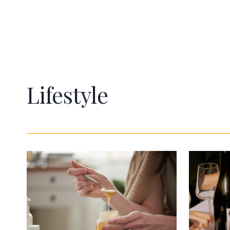
meilleur. La
luxembourgeois Ma Langue Sourit s’est
vous aidons 
imposé sur le thème du cerf, à quelques
points de ses concurrents. Sa victoire
éclaire la nouvelle orientation d’un
concours plus que cinquantenaire, rattaché
au fonds de dotation Philanthropic ArsNova.
Lifestyle