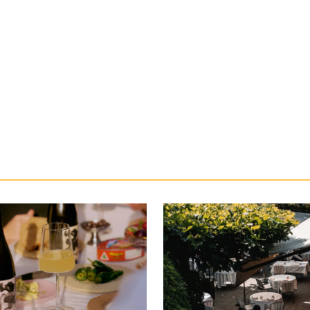
 bonne nouvelle, c’est que nous
plusieurs semaines de travaux c
ici à y trouver des pépites !
le groupe Art Blanc, la maison a
ses convives dans un cadre sub
affiné, où l’âme du lieu demeure 