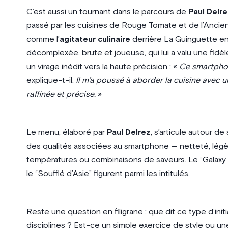
C’est aussi un tournant dans le parcours de
Paul Delre
passé par les cuisines de Rouge Tomate et de l’Ancienne
comme l’
agitateur culinaire
derrière La Guinguette en
décomplexée, brute et joueuse, qui lui a valu une fi
un virage inédit vers la haute précision : «
Ce smartphon
explique-t-il.
Il m’a poussé à aborder la cuisine avec 
raffinée et précise.
»
Le menu, élaboré par
Paul Delrez
, s’articule autour d
des qualités associées au smartphone — netteté, légère
températures ou combinaisons de saveurs. Le “Galaxy J
le “Soufflé d’Asie” figurent parmi les intitulés.
Reste une question en filigrane : que dit ce type d’initi
disciplines ? Est-ce un simple exercice de style ou une