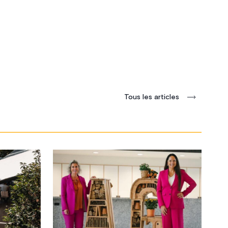
sucre résiduel. Reconnue en 2011
onduits par
seulement, cette appellation confidentielle,
 retrouvé
née sur les mêmes schistes noirs que son
tilement
aîné liquoreux, a tout ce qu’il faut pour
intacte.
assurer le nouveau rayonnement du
vignoble.
Tous les articles