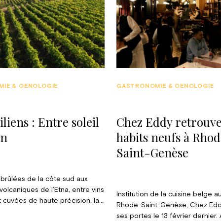
IE & OENOLOGIE
GASTRONOMIE & OENOLOGIE
iliens : Entre soleil
Chez Eddy retrouve
an
habits neufs à Rho
Saint-Genèse
 brûlées de la côte sud aux
volcaniques de l’Etna, entre vins
Institution de la cuisine belge 
 cuvées de haute précision, la
Rhode-Saint-Genèse, Chez Eddy
ole produit le pire comme le
ses portes le 13 février dernier.