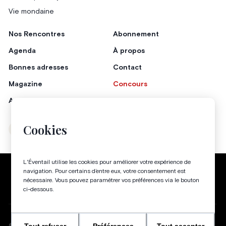
Vie mondaine
Nos Rencontres
Abonnement
Agenda
À propos
Bonnes adresses
Contact
Magazine
Concours
Annonceurs
Cookies
Instagram
Facebook
L'Éventail utilise les cookies pour améliorer votre expérience de
Politique de confidentialité
Conditions générales
navigation. Pour certains d’entre eux, votre consentement est
nécessaire. Vous pouvez paramétrer vos préférences via le bouton
Gestion des cookies
ci-dessous.
WEBSITE BY
©
2026
-
TOUS DROITS RÉSERVÉS