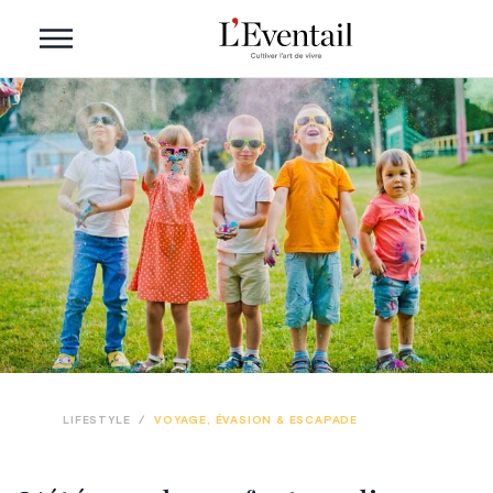
LIFESTYLE
/
VOYAGE, ÉVASION & ESCAPADE