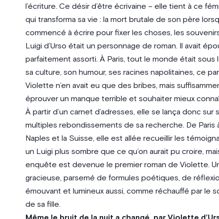
l’écriture. Ce désir d’être écrivaine – elle tient à ce 
qui transforma sa vie : la mort brutale de son père lorsqu
commencé à écrire pour fixer les choses, les souvenirs
Luigi d’Urso était un personnage de roman. Il avait épo
parfaitement assorti. À Paris, tout le monde était sous
sa culture, son humour, ses racines napolitaines, ce parf
Violette n’en avait eu que des bribes, mais suffisamme
éprouver un manque terrible et souhaiter mieux connaî
À partir d’un carnet d’adresses, elle se lança donc sur s
multiples rebondissements de sa recherche. De Paris 
Naples et la Suisse, elle est allée recueillir les témoig
un Luigi plus sombre que ce qu’on aurait pu croire, ma
enquête est devenue le premier roman de Violette. Un r
gracieuse, parsemé de formules poétiques, de réflexion
émouvant et lumineux aussi, comme réchauffé par le solei
de sa fille.
Même le bruit de la nuit a changé, par Violette d’U