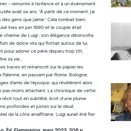
féminin – remonte à l’enfance et à un événement
’elle avait six ans. “À partir de ce moment, j’ai
 des gens que j’aime.” Cela tombait bien,
usé Ines en juin 1990 et le couple était
 le charme de Luigi : son élégance désinvolte,
um de dolce vita qui flottait autour de lui,
nt pour adorer ce père disparu trop tôt,
tre sa vie…
es traces et retranscrit sur le papier les
à Palerme, en passant par Rome, Bologne,
nages d’amis de l’époque, qui révélèrent alors
is pas moins attachant. La chronique de cette
écit tout en subtilité, écrit d’une plume
s profondes et justes sur le deuil,
l de la côte amalfitaine. Luigi aurait été fier
rso, Éd. Flammarion, mars 2023, 306 p.