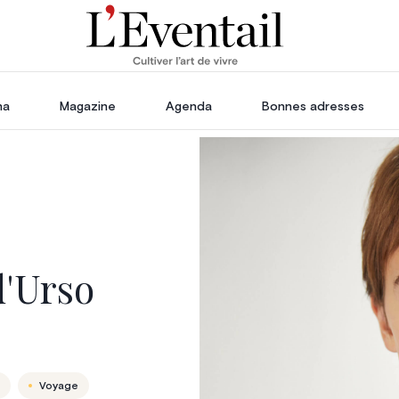
ha
Magazine
Agenda
Bonnes adresses
oration
Voyage, Évasion & Escapade
s
ssoires
in
d'Urso
Voyage