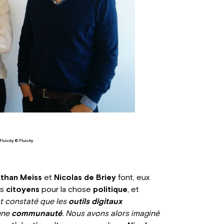
uicity © Fluicity
than Meiss
et
Nicolas de Briey
font, eux
es
citoyens
pour la chose
politique
, et
 constaté que les
outils digitaux
une
communauté
. Nous avons alors imaginé