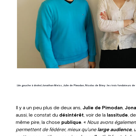
(de gauche à droite) Jonathan Meiss, Julie de Pimodan, Nicolas de Briey : les trois fondateurs de Fl
Il y a un peu plus de deux ans,
Julie de Pimodan
,
Jona
aussi, le constat du
désintérêt
, voir de la
lassitude
, d
même pire, la chose
publique
. «
Nous avons également
permettent de fédérer, mieux qu'une
large audience
, 