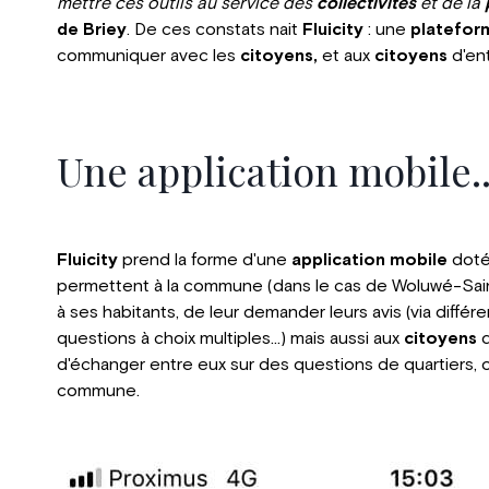
mettre ces outils au service des
collectivités
et de la
p
de Briey
. De ces constats nait
Fluicity
: une
plateform
communiquer avec les
citoyens,
et aux
citoyens
d'ent
Une application mobile..
Fluicity
prend la forme d'une
application mobile
dotée
permettent à la commune (dans le cas de Woluwé-Sai
à ses habitants, de leur demander leurs avis (via différ
questions à choix multiples...) mais aussi aux
citoyens
d
d'échanger entre eux sur des questions de quartiers, 
commune.