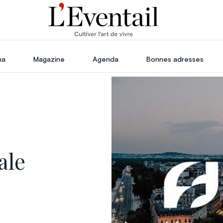
ha
Magazine
Agenda
Bonnes adresses
oration
Voyage, Évasion & Escapade
s
ssoires
in
ale