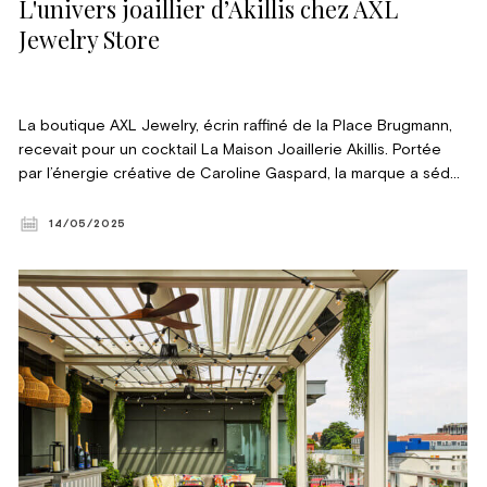
L'univers joaillier d’Akillis chez AXL
Jewelry Store
La boutique AXL Jewelry, écrin raffiné de la Place Brugmann,
recevait pour un cocktail La Maison Joaillerie Akillis. Portée
par l’énergie créative de Caroline Gaspard, la marque a séduit
les invités par ses pièces audacieuses, libres et résolument
unisexes. Aux côtés d’Axelle Delhaye, fondatrice passionnée
14/05/2025
d’AXL Jewelry, la soirée a été placée sous le signe de
l’audace, du raffinement et de la rencontre entre deux
femmes de caractère, unies par la passion du bijou
contemporain. © Simon Drapiez