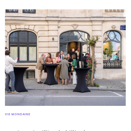
à la fois festive et inspirante. La soirée s’est tenue au sein de
la galerie visionnaire Objects With Narratives, installée dans
l’ancienne manufacture de fourrures Raymond Mallien. Dans
cet écrin au charme singulier, les invités ont pu découvrir un
dialogue subtil entre œuvres, mobilier, reflet de l’esprit
novateur qui anime ce lieu unique. © Violaine le Hardÿ de
Beaulieu
VIE MONDAINE