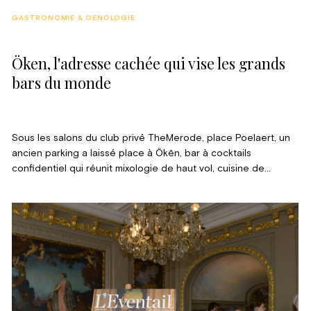
GASTRONOMIE & OENOLOGIE
Öken, l'adresse cachée qui vise les grands
bars du monde
Sous les salons du club privé TheMerode, place Poelaert, un
ancien parking a laissé place à Ökēn, bar à cocktails
confidentiel qui réunit mixologie de haut vol, cuisine de
partage et programmation musicale. Ouverte au public depuis
avril 2025, l’adresse compte déjà parmi les propositions les
plus scénographiées de la nuit bruxelloise.