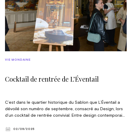
VIE MONDAINE
Cocktail de rentrée de L’Éventail
C’est dans le quartier historique du Sablon que L’Éventail a
dévoilé son numéro de septembre, consacré au Design, lors
d’un cocktail de rentrée convivial. Entre design contemporain,
antiquaires, galeristes, créateurs et lecteurs fidèles, les
univers se sont croisés et entremêlés, créant une atmosphère
02/09/2025