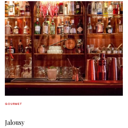
extrêmement soignées avec les meilleurs ingrédients, Nio
propose une nouvelle expérience “ready-to-serve” avec des
goûts que l’on avait eu tort d’oublier !
GOURMET
Jalousy