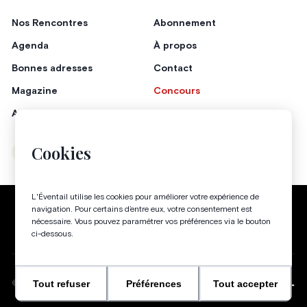
Nos Rencontres
Abonnement
Agenda
À propos
Bonnes adresses
Contact
Magazine
Concours
Annonceurs
Cookies
Instagram
Facebook
L'Éventail utilise les cookies pour améliorer votre expérience de
Politique de confidentialité
Conditions générales
navigation. Pour certains d’entre eux, votre consentement est
nécessaire. Vous pouvez paramétrer vos préférences via le bouton
Gestion des cookies
ci-dessous.
Tout refuser
Préférences
Tout accepter
WEBSITE BY
©
2026
-
TOUS DROITS RÉSERVÉS