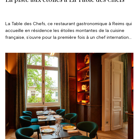
La Table des Chefs, ce restaurant gastronomique à Reims qui
accueille en résidence les étoiles montantes de la cuisine
française, s’ouvre pour la première fois à un chef international,
auréolé de trois étoiles au Guide Michelin : Hideaki Sato. Une
première expérience loin de ses bases pour le chef japonais
qui, derrière un menu qui rend hommage à la tradition
culinaire française, révèle surtout la quintessence de sa
cuisine natale qui a fait sa renommée.