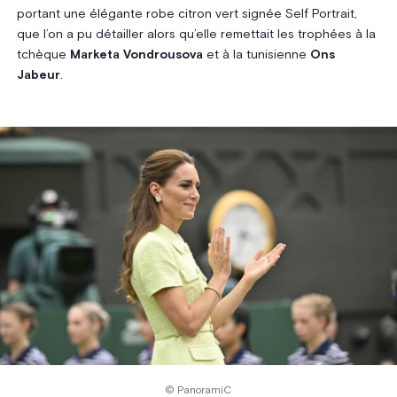
portant une élégante robe citron vert signée Self Portrait,
que l’on a pu détailler alors qu’elle remettait les trophées à la
tchèque
Marketa Vondrousova
et à la tunisienne
Ons
Jabeur
.
© PanoramiC