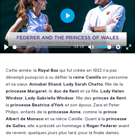
Play
04:16
Play
Mute
Settings
Ent
ful
Cette année, la
Royal Box
qui fut créée en 1922 n’a pas
désempli puisqu’on a vu défiler la
reine Camilla
en personne
et sa sœur,
Annabel Shand
,
Lady Sarah Chatto
, fille de la
princesse Margaret
, le
duc de Kent
et sa fille,
Lady Helen
Windsor
,
Lady Gabriella Windsor
, fille des
princes de Kent
,
la
princesse Beatrice d’York
et son époux, Zara et Peter
Philips, enfants de la
princesse Anne
, comme le
prince
Albert de Monaco
et sa nièce Camille. Quant à la
princesse
de Galles
, elle a présidé un hommage à
Roger Federer
avant
de revenir, quelques jours plus tard, pour la finale dames,