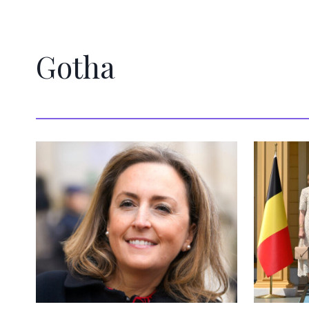
Scafell Pike
anciennemen
Gotha