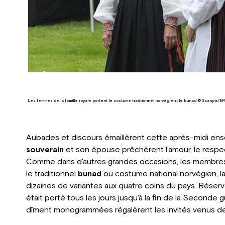
Les femmes de la famille royale portent le costume tradtionnel norvégien : le bunad © Scanpix/E
Aubades et discours émaillèrent cette après-midi enso
souverain
et son épouse prêchèrent l'amour, le respect
Comme dans d'autres grandes occasions, les membres
le traditionnel
bunad
ou costume national norvégien, la
dizaines de variantes aux quatre coins du pays. Réser
était porté tous les jours jusqu'à la fin de la Seconde
dîment monogrammées régalèrent les invités venus de