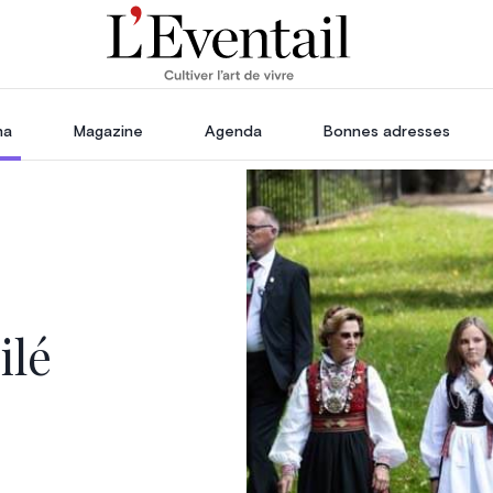
ha
Magazine
Agenda
Bonnes adresses
oration
Voyage, Évasion & Escapade
s
ssoires
in
ilé