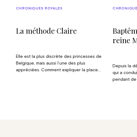
CHRONIQUES ROYALES
CHRONIQUE
La méthode Claire
Baptême
reine M
Elle est la plus discrète des princesses de
Belgique, mais aussi l’une des plus
Depuis la dé
appréciées. Comment expliquer la place
qui a condu
particulière qu’occupe Claire au sein de la
pendant de
couronne ?
l’enthousias
reine Mathil
soin d’emmen
pour l’image
productives 
trois jours 
27 contrats
preuves que