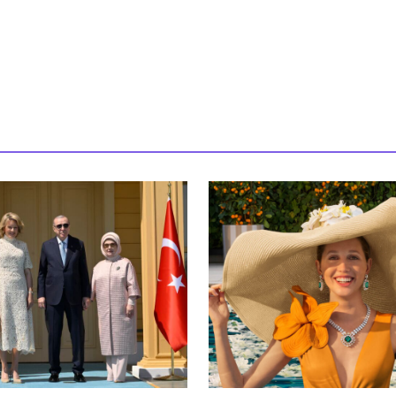
, en Angleterre, et Yr Wyddfa,
t Snowdon, au Pays de Galles.