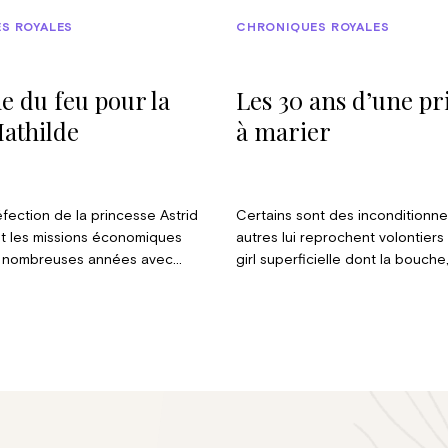
S ROYALES
CHRONIQUES ROYALES
 du feu pour la
Les 30 ans d’une pr
athilde
à marier
fection de la princesse Astrid
Certains sont des inconditionnel
it les missions économiques
autres lui reprochent volontiers 
 nombreuses années avec
girl superficielle dont la bouche
me qu’on lui connait, c’est à la
entrouverte, fait penser à un p
de que le roi Philippe a confié le
manque d’oxygène. Quoi qu’il en
er ces expéditions si utiles
Altesse Royale la princesse Mar
 de notre pays et souvent si
de Grèce et de Danemark ne la
au niveau partenariat. Ainsi, les
personne indifférent.
passés en Turquie ont abouti à
 et promesses de coopération,
 la mission fut on ne peut plus