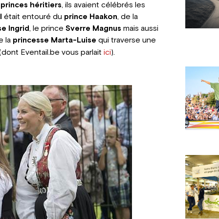
x
princes héritiers
, ils avaient célébrés les
l
était entouré du
prince Haakon
, de la
e Ingrid
, le prince
Sverre Magnus
mais aussi
e la
princesse Marta-Luise
qui traverse une
(dont
Eventail.be
vous parlait
ici
).