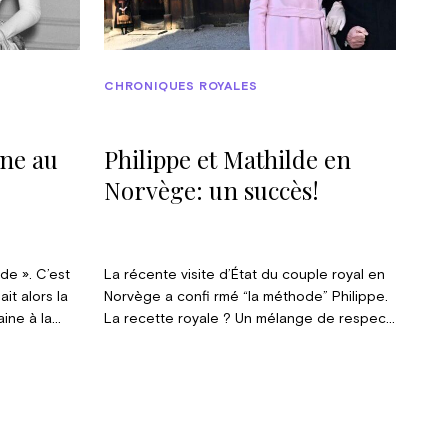
CHRONIQUES ROYALES
ine au
Philippe et Mathilde en
Norvège: un succès!
de ». C’est
La récente visite d’État du couple royal en
it alors la
Norvège a confi rmé “la méthode” Philippe.
aine à la
La recette royale ? Un mélange de respect
râcieux
des traditions et d’ouverture aux réalités
nues
contemporaines. Ajoutez-y l’obsession du
 les tissus
résultat et la volonté d’un travail bien fait…
, dessinées
sans laisser de place à l’improvisation.
 favori.