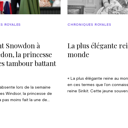
S ROYALES
CHRONIQUES ROYALES
t Snowdon à
La plus élégante re
on, la princesse
monde
es tambour battant
« La plus élégante reine au mon
en ces termes que l’on connaissa
t absente lors de la semaine
reine Sirikit. Cette jeune souver
es Windsor, la princesse de
silhouette parfaite et au port g
a pas moins fait la une de
enchantait la presse par ses te
en s’attaquant au National Three
toujours parfaites coupées dans
nge, un défi consistant à gravir
traditionnels et, pour la plupart
lus hauts sommets de Grande-
par Pierre Balmain, son couturier
e Ben Nevis, en Écosse, le