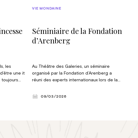
VIE MONDAINE
incesse
Séminiaire de la Fondation
d’Arenberg
s, les
Au Théâtre des Galeries, un séminaire
d’être une it
organisé par la Fondation d’Arenberg a
, toujours
réuni des experts internationaux lors de la
oisson en
conférence intitulée « Défendre l’Europe :
 soit, Son
état des lieux, défis et futurs possibles ».
09/03/2026
ia-Olympia
Introduite par duc Léopold d’Arenberg, elle
isse
a permis des échanges entre stratèges,
diplomates et chercheurs sur les défis et
perspectives de la défense européenne. ©
Violaine Le Hardÿ de Beaulieu