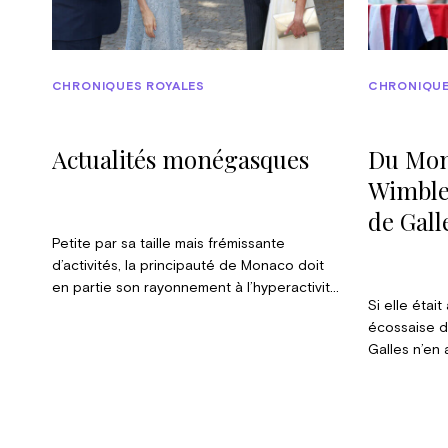
CHRONIQUES ROYALES
CHRONIQUE
Actualités monégasques
Du Mon
Wimbled
de Gall
Petite par sa taille mais frémissante
d’activités, la principauté de Monaco doit
en partie son rayonnement à l’hyperactivité
Si elle étai
d’un souverain héréditaire très impliqué. Les
écossaise d
engagements officiels se succèdent à une
Galles n’en 
vitesse vertigineuse, tant sur le Rocher qu’à
l’actualité 
l’étranger. Et ces derniers jours ne font pas
Peaks Challe
exception à la règle.
les trois p
Bretagne : l