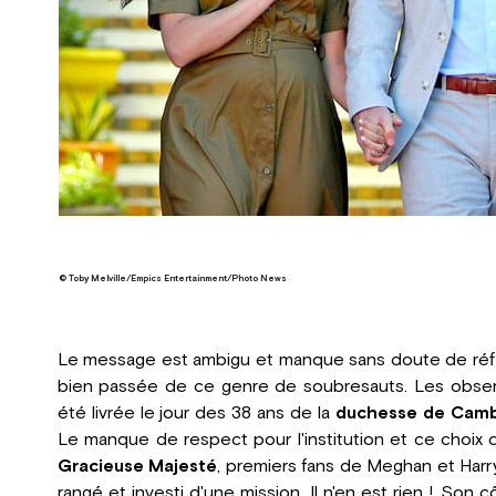
© Toby Melville/Empics Entertainment/Photo News
Le message est ambigu et manque sans doute de réfl
bien passée de ce genre de soubresauts. Les obser
été livrée le jour des 38 ans de la
duchesse de Camb
Le manque de respect pour l'institution et ce choix
Gracieuse Majesté
, premiers fans de Meghan et Harry.
rangé et investi d'une mission. Il n'en est rien ! Son