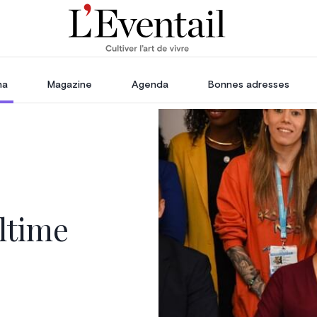
ha
Magazine
Agenda
Bonnes adresses
oration
Voyage, Évasion & Escapade
s
ssoires
in
ltime