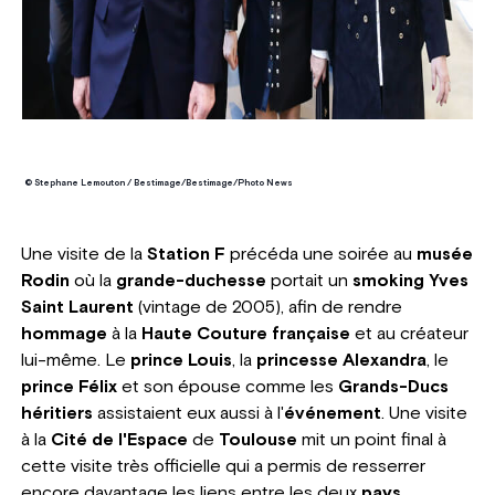
© Stephane Lemouton / Bestimage/Bestimage/Photo News
Une visite de la
Station F
précéda une soirée au
musée
Rodin
où la
grande-duchesse
portait un
smoking Yves
Saint Laurent
(vintage de 2005), afin de rendre
hommage
à la
Haute Couture française
et au créateur
lui-même. Le
prince Louis
, la
princesse Alexandra
, le
prince Félix
et son épouse comme les
Grands-Ducs
héritiers
assistaient eux aussi à l'
événement
. Une visite
à la
Cité de l'Espace
de
Toulouse
mit un point final à
cette visite très officielle qui a permis de resserrer
encore davantage les liens entre les deux
pays
.