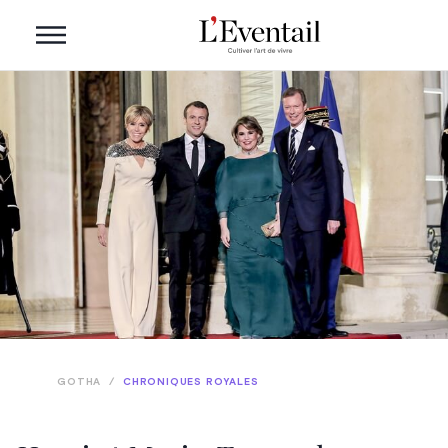
GOTHA
/
CHRONIQUES ROYALES