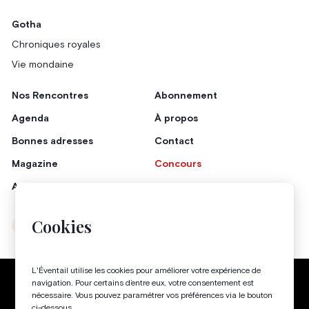
Gotha
Chroniques royales
Vie mondaine
Nos Rencontres
Abonnement
Agenda
À propos
Bonnes adresses
Contact
Magazine
Concours
Annonceurs
Cookies
Instagram
Facebook
L'Éventail utilise les cookies pour améliorer votre expérience de
Politique de confidentialité
Conditions générales
navigation. Pour certains d’entre eux, votre consentement est
nécessaire. Vous pouvez paramétrer vos préférences via le bouton
Gestion des cookies
ci-dessous.