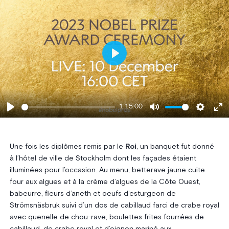
Play
1:15:00
Play
Mute
Settings
Ent
ful
Une fois les diplômes remis par le
Roi
, un banquet fut donné
à l’hôtel de ville de Stockholm dont les façades étaient
illuminées pour l’occasion. Au menu, betterave jaune cuite
four aux algues et à la crème d’algues de la Côte Ouest,
babeurre, fleurs d’aneth et oeufs d’esturgeon de
Strömsnäsbruk suivi d’un dos de cabillaud farci de crabe royal
avec quenelle de chou-rave, boulettes frites fourrées de