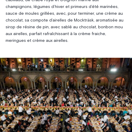
cabillaud, de crabe royal et d’oignon mariné aux
champignons, légumes d’hiver et primeurs d’été marinées,
sauce de moules grillées, avec, pour terminer, une crème au
chocolat, sa compote d’airelles de Mockträsk, aromatisée au
sirop de résine de pin, avec sablé au chocolat, bonbon mou
aux airelles, parfait rafraîchissant à la crème fraiche,
meringues et crème aux airelles.