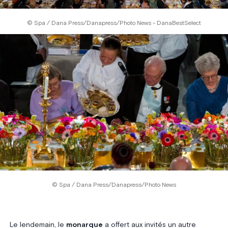
© Spa / Dana Press/Danapress/Photo News - DanaBestSelect
© Spa / Dana Press/Danapress/Photo News
Le lendemain, le
monarque
a offert aux invités un autre