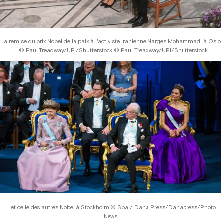
La remise du prix Nobel de la paix à l'activiste iranienne Narges Mohammadi à Oslo
... © Paul Treadway/UPI/Shutterstock © Paul Treadway/UPI/Shutterstock
... et celle des autres Nobel à Stockholm © Spa / Dana Press/Danapress/Photo
News