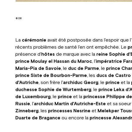
© DR
La
cérémonie
avait été postposée dans l'espoir que l'
récents problèmes de santé l'en ont empêchée. Le
p
présence d'
hôtes
de marque avec la
reine Sophie d
prince Moulay el Hassan du Maroc
, l'
impératrice Fara
Maria-Pia de Savoie
, le
duc de Parme
, le
prince Cha
prince Sixte de Bourbon-Parme
, les
ducs de Castro
d'Autriche
, son frère l'
archiduc Georg
, le
prince
et la
duchesse Sophie de Wurtemberg
, le
prince Leka d'
de Luxembourg
, le
prince
et la
princesse Philippe de
Russie
, l'
archiduc Martin d'Autriche-Este
et sa soeur
Zinneberg
, les
princesses Nesrine
et
Melekper Tous
Duarte de Bragance
ou encore la
princesse Alexand