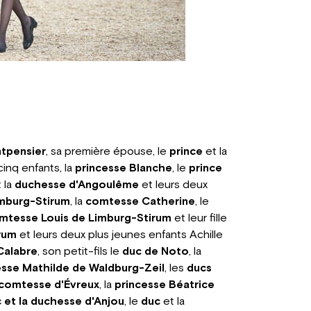
tpensier
, sa première épouse, le
prince
et la
 cinq enfants, la
princesse Blanche
, le
prince
 la
duchesse d'Angoulême
et leurs deux
mburg-Stirum
, la
comtesse Catherine
, le
mtesse Louis de Limburg-Stirum
et leur fille
rum
et leurs deux plus jeunes enfants Achille
Calabre
, son petit-fils le
duc de Noto
, la
esse Mathilde de Waldburg-Zeil
, les
ducs
comtesse d'Évreux
, la
princesse Béatrice
 et la duchesse d'Anjou
, le
duc
et la