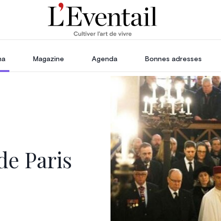
ha
Magazine
Agenda
Bonnes adresses
oration
Voyage, Évasion & Escapade
s
ssoires
in
e Paris