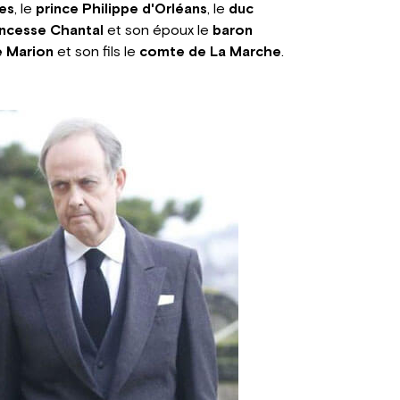
es
, le
prince Philippe d'Orléans
, le
duc
incesse Chantal
et son époux le
baron
e Marion
et son fils le
comte de La Marche
.