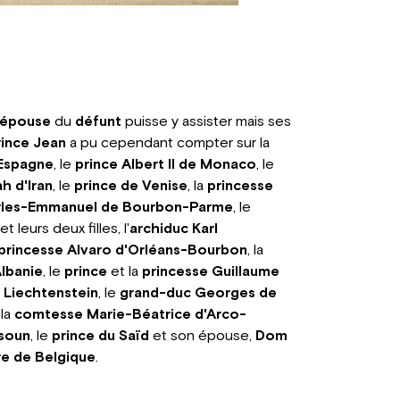
épouse
du
défunt
puisse y assister mais ses
rince Jean
a pu cependant compter sur la
'Espagne
, le
prince Albert II de Monaco
, le
h d'Iran
, le
prince de Venise
, la
princesse
rles-Emmanuel de Bourbon-Parme
, le
et leurs deux filles, l'
archiduc Karl
princesse Alvaro d'Orléans-Bourbon
, la
Albanie
, le
prince
et la
princesse Guillaume
 Liechtenstein
, le
grand-duc Georges de
 la
comtesse Marie-Béatrice d'Arco-
soun
, le
prince du Saïd
et son épouse,
Dom
re de Belgique
.