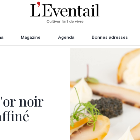
ha
Magazine
Agenda
Bonnes adresses
oration
Voyage, Évasion & Escapade
s
ssoires
in
'or noir
affiné