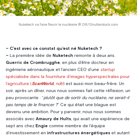
Nuketech va faire fleurir le nucléaire © DR/Shutterstock.com
– C’est avec ce constat qu’est né Nuketech ?
–
La première idée de
Nuketech
remonte à deux ans.
Guerric de Crombrugghe
, en plus d’être docteur en
ingénierie aéronautique et l’ancien CEO d’une
startup
spécialisée dans la fourniture d’images hyperspectrales pour
l’agriculture (
ScanWorld
, ndlr
) est aussi mon beau-frère. Un
soir, après un dîner, nous nous sommes fait cette réflexion, un
peu provocante : “
plutôt que de sortir du nucléaire, ne serait-il
pas temps de le financer ?
” Ce qui était une blague est
devenu une ambition. Pour y parvenir, nous nous sommes
associés avec
Amaury de Hults
, qui avait une expérience de
sept ans chez
Engie
comme membre de l’équipe
d’investissement en
infrastructures énergétiques
et autant