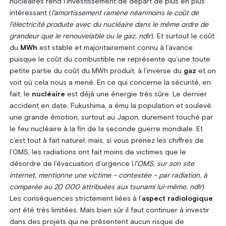
nucléaires rend l’investissement de départ de plus en plus
intéressant (
l’amortissement ramène néanmoins le coût de
l’électricité produite avec du nucléaire dans le même ordre de
grandeur que le renouvelable ou le gaz, ndlr
). Et surtout le coût
du
MWh
est stable et majoritairement connu à l’avance
puisque le coût du combustible ne représente qu’une toute
petite partie du coût du MWh produit, à l’inverse du
gaz
et on
voit où cela nous a mené. En ce qui concerne la sécurité, en
fait, le
nucléaire
est déjà une énergie très sûre. Le dernier
accident en date, Fukushima, a ému la population et soulevé
une grande émotion, surtout au Japon, durement touché par
le feu nucléaire à la fin de la seconde guerre mondiale. Et
c’est tout à fait naturel, mais, si vous prenez les chiffres de
l’OMS, les radiations ont fait moins de victimes que le
désordre de l’évacuation d’urgence (
l’OMS, sur son site
internet, mentionne une victime – contestée – par radiation, à
comparée au 20 000 attribuées aux tsunami lui-même, ndlr
).
Les conséquences strictement liées à l’
aspect radiologique
ont été très limitées. Mais bien sûr il faut continuer à investir
dans des projets qui ne présentent aucun risque de