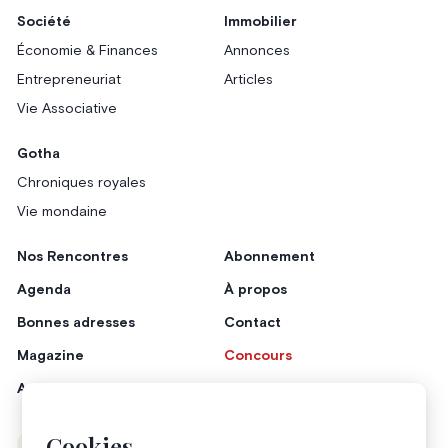
Société
Immobilier
Économie & Finances
Annonces
Entrepreneuriat
Articles
Vie Associative
Gotha
Chroniques royales
Vie mondaine
Nos Rencontres
Abonnement
Agenda
À propos
Bonnes adresses
Contact
Magazine
Concours
Annonceurs
Cookies
Instagram
Facebook