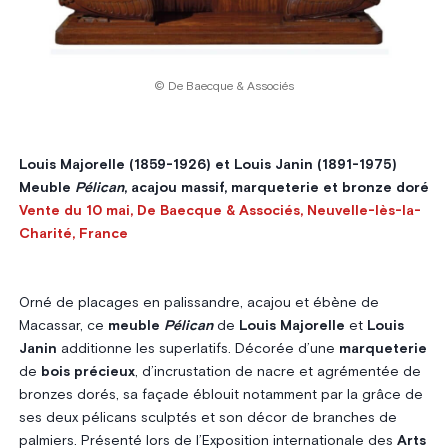
© De Baecque & Associés
Louis Majorelle (1859-1926) et Louis Janin (1891-1975)
Meuble
Pélican
, acajou massif, marqueterie et bronze doré
Vente du 10 mai, De Baecque & Associés, Neuvelle-lès-la-
Charité, France
Orné de placages en palissandre, acajou et ébène de
Macassar, ce
meuble
Pélican
de
Louis Majorelle
et
Louis
Janin
additionne les superlatifs. Décorée d’une
marqueterie
de
bois précieux
, d’incrustation de nacre et agrémentée de
bronzes dorés, sa façade éblouit notamment par la grâce de
ses deux pélicans sculptés et son décor de branches de
palmiers. Présenté lors de l’Exposition internationale des
Arts