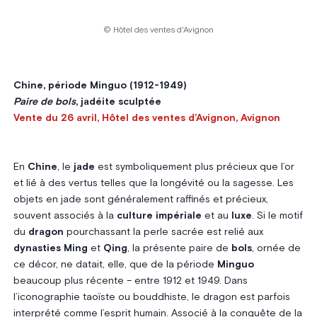
© Hôtel des ventes d'Avignon
Chine, période Minguo (1912-1949)
Paire de bols
, jadéite sculptée
Vente du 26 avril, Hôtel des ventes d’Avignon, Avignon
En
Chine
, le
jade
est symboliquement plus précieux que l’or
et lié à des vertus telles que la longévité ou la sagesse. Les
objets en jade sont généralement raffinés et précieux,
souvent associés à la
culture impériale
et au
luxe
. Si le motif
du
dragon
pourchassant la perle sacrée est relié aux
dynasties
Ming
et
Qing
, la présente paire de
bols
, ornée de
ce décor, ne datait, elle, que de la période
Minguo
beaucoup plus récente – entre 1912 et 1949. Dans
l’iconographie taoïste ou bouddhiste, le dragon est parfois
interprété comme l’esprit humain. Associé à la conquête de la