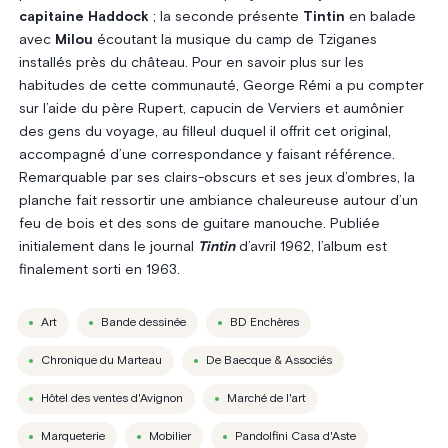
capitaine Haddock
; la seconde présente
Tintin
en balade
avec
Milou
écoutant la musique du camp de Tziganes
installés près du château. Pour en savoir plus sur les
habitudes de cette communauté, George Rémi a pu compter
sur l’aide du père Rupert, capucin de Verviers et aumônier
des gens du voyage, au filleul duquel il offrit cet original,
accompagné d’une correspondance y faisant référence.
Remarquable par ses clairs-obscurs et ses jeux d’ombres, la
planche fait ressortir une ambiance chaleureuse autour d’un
feu de bois et des sons de guitare manouche. Publiée
initialement dans le journal
Tintin
d’avril 1962, l’album est
finalement sorti en 1963.
Art
Bande dessinée
BD Enchères
Chronique du Marteau
De Baecque & Associés
Hôtel des ventes d'Avignon
Marché de l'art
Marqueterie
Mobilier
Pandolfini Casa d'Aste