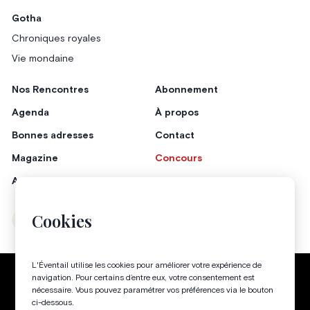
Gotha
Chroniques royales
Vie mondaine
Nos Rencontres
Abonnement
Agenda
À propos
Bonnes adresses
Contact
Magazine
Concours
Annonceurs
Cookies
Instagram
Facebook
L'Éventail utilise les cookies pour améliorer votre expérience de
Politique de confidentialité
Conditions générales
navigation. Pour certains d’entre eux, votre consentement est
nécessaire. Vous pouvez paramétrer vos préférences via le bouton
Gestion des cookies
ci-dessous.