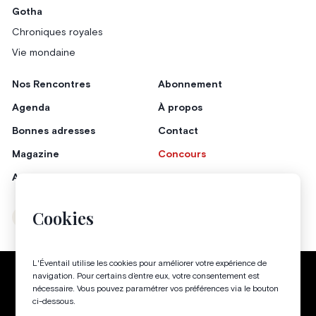
Gotha
Chroniques royales
Vie mondaine
Nos Rencontres
Abonnement
Agenda
À propos
Bonnes adresses
Contact
Magazine
Concours
Annonceurs
Cookies
Instagram
Facebook
L'Éventail utilise les cookies pour améliorer votre expérience de
Politique de confidentialité
Conditions générales
navigation. Pour certains d’entre eux, votre consentement est
nécessaire. Vous pouvez paramétrer vos préférences via le bouton
Gestion des cookies
ci-dessous.